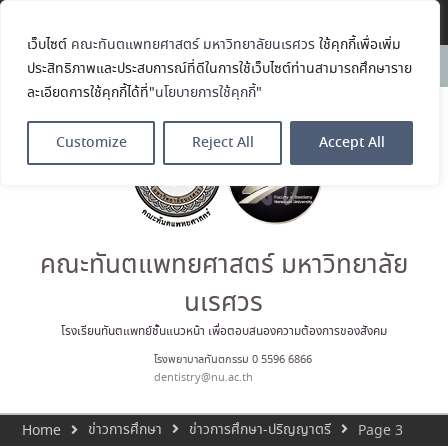
Translate »
เว็บไซต์
คณะทันตแพทยศาสตร์ มหาวิทยาลัยนเรศวร
ใช้คุกกี้เพื่อเพิ่ม
คณะทันตแพทยศาสตร์
News:
ประสิทธิภาพและประสบการณ์ที่ดีในการใช้เว็บไซต์ท่านสามารถศึกษาราย
มหาวิทยาลัยนเรศวร ร่วมออกบูธ
ละเอียดการใช้คุกกี้ได้ที่"
นโยบายการใช้คุกกี้
"
ประชาสัมพันธ์ หลักสูตรทันตแพทย
ศาสตรบัณฑิต และหลักสูตร
ประกาศนียบัตรผู้ช่วยทันตแพทย์
Customize
Reject All
Accept All
ในโครงการ Open House 2026
กิจกรรม NU Explore: เคลียร์ตัว
ตน ค้นหาตัวเอง
ประกาศคณะทันตแพทยศาสตร์
มหาวิทยาลัยนเรศวร เรื่อง ผู้ผ่าน
การสอบแข่งขันเข้าเป็นพนักงาน
คณะทันตแพทยศาสตร์ มหาวิทยาลัย
ราชการ (เงินรายได้) ตำแหน่ง ผู้
ปฏิบัติงานทันตกรรม
นเรศวร
ประมวลภาพบรรยากาศกิจกรรม
Dent Connect Board Game
โรงเรียนทันตแพทย์ชั้นแนวหน้า เพื่อตอบสนองความต้องการของสังคม
Café ครั้งที่ 1 เมื่อวันที่ 4 สิงหาคม
โรงพยาบาลทันตกรรม 0 5596 6866
2569 ณ คณะทันแพทยศาสตร์
dentistry@nu.ac.th
ข่าวการศึกษา
ข่าวการศึกษา-ปริญญาตรี
Home
Page 3