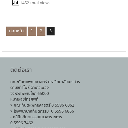
1452 total views
ก่อนหน้า
1
2
3
ติดต่อเรา
คณะทันตแพทยศาสตร์ มหาวิทยาลัยนเรศวร
ตำบลท่าโพธิ์ อำเภอเมือง
จังหวัดพิษณุโลก 65000
หมายเลขโทรศัพท์
> คณะทันตแพทยศาสตร์ 0 5596 6062
> โรงพยาบาลทันตกรรม 0 5596 6866
- คลินิกทันตกรรมในเวลาราชการ
0 5596 7462