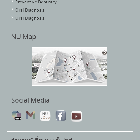
Preventive Dentistry
Oral Diagnosis
Oral Diagnosis
NU Map
Social Media