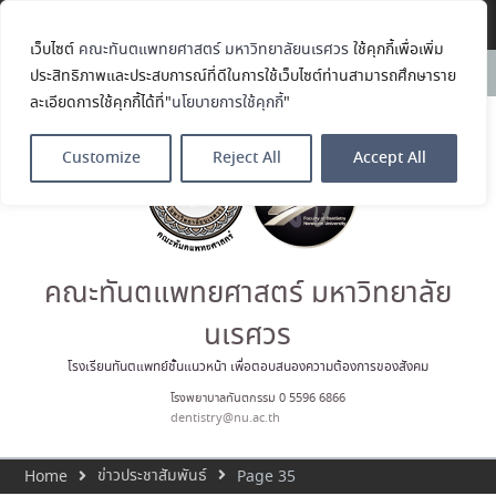
Translate »
เว็บไซต์
คณะทันตแพทยศาสตร์ มหาวิทยาลัยนเรศวร
ใช้คุกกี้เพื่อเพิ่ม
คณะทันตแพทยศาสตร์
News:
ประสิทธิภาพและประสบการณ์ที่ดีในการใช้เว็บไซต์ท่านสามารถศึกษาราย
มหาวิทยาลัยนเรศวร ร่วมออกบูธ
ละเอียดการใช้คุกกี้ได้ที่"
นโยบายการใช้คุกกี้
"
ประชาสัมพันธ์ หลักสูตรทันตแพทย
ศาสตรบัณฑิต และหลักสูตร
ประกาศนียบัตรผู้ช่วยทันตแพทย์
Customize
Reject All
Accept All
ในโครงการ Open House 2026
กิจกรรม NU Explore: เคลียร์ตัว
ตน ค้นหาตัวเอง
ประกาศคณะทันตแพทยศาสตร์
มหาวิทยาลัยนเรศวร เรื่อง ผู้ผ่าน
การสอบแข่งขันเข้าเป็นพนักงาน
คณะทันตแพทยศาสตร์ มหาวิทยาลัย
ราชการ (เงินรายได้) ตำแหน่ง ผู้
ปฏิบัติงานทันตกรรม
นเรศวร
ประมวลภาพบรรยากาศกิจกรรม
Dent Connect Board Game
โรงเรียนทันตแพทย์ชั้นแนวหน้า เพื่อตอบสนองความต้องการของสังคม
Café ครั้งที่ 1 เมื่อวันที่ 4 สิงหาคม
โรงพยาบาลทันตกรรม 0 5596 6866
2569 ณ คณะทันแพทยศาสตร์
dentistry@nu.ac.th
ข่าวประชาสัมพันธ์
Home
Page 35