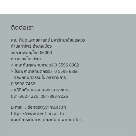
ติดต่อเรา
คณะทันตแพทยศาสตร์ มหาวิทยาลัยนเรศวร
ตำบลท่าโพธิ์ อำเภอเมือง
จังหวัดพิษณุโลก 65000
หมายเลขโทรศัพท์
> คณะทันตแพทยศาสตร์ 0 5596 6062
> โรงพยาบาลทันตกรรม 0 5596 6866
- คลินิกทันตกรรมในเวลาราชการ
0 5596 7462
- คลินิกทันตกรรมนอกเวลาราชการ
081-962-1229, 081-888-9226
E-mail : dentistry@nu.ac.th
https://www.dent.nu.ac.th
แผนที่การเดินทาง คณะทันตแพทยศาสตร์