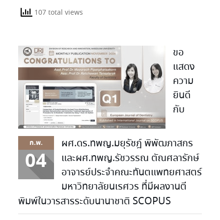
107 total views
ขอ
แสดง
ความ
ยินดี
กับ
ผศ.ดร.ทพญ.มยุรัชฎ์ พิพัฒภาสกร
ก.พ.
04
และผศ.ทพญ.รัชวรรณ ตัณศลารักษ์
อาจารย์ประจำคณะทันตแพทยศาสตร์
มหาวิทยาลัยนเรศวร ที่มีผลงานตี
พิมพ์ในวารสารระดับนานาชาติ SCOPUS