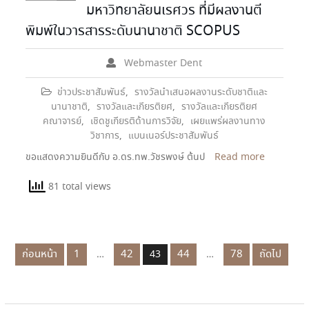
มหาวิทยาลัยนเรศวร ที่มีผลงานตี
พิมพ์ในวารสารระดับนานาชาติ SCOPUS
Webmaster Dent
ข่าวประชาสัมพันธ์
,
รางวัลนำเสนอผลงานระดับชาติและ
นานาชาติ
,
รางวัลและเกียรติยศ
,
รางวัลและเกียรติยศ
คณาจารย์
,
เชิดชูเกียรติด้านการวิจัย
,
เผยแพร่ผลงานทาง
วิชาการ
,
แบนเนอร์ประชาสัมพันธ์
ขอแสดงความยินดีกับ อ.ดร.ทพ.วัชรพงษ์ ต้นป
Read more
81 total views
ก่อนหน้า
1
42
44
78
ถัดไป
…
43
…