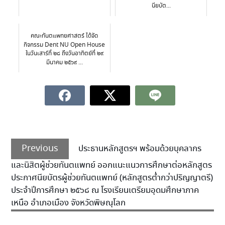
นียบัต...
คณะทันตแพทยศาสตร์ ได้จัด
กิจกรรม Dent NU Open House
ในวันเสาร์ที่ ๒๘ ถึงวันอาทิตย์ที่ ๒๙
มีนาคม ๒๕๖๙ ...
Previous
ประธานหลักสูตรฯ พร้อมด้วยบุคลากร
และนิสิตผู้ช่วยทันตแพทย์ ออกแนะแนวการศึกษาต่อหลักสูตร
ประกาศนียบัตรผู้ช่วยทันตแพทย์ (หลักสูตรต่ำกว่าปริญญาตรี)
ประจำปีการศึกษา ๒๕๖๘ ณ โรงเรียนเตรียมอุดมศึกษาภาค
เหนือ อำเภอเมือง จังหวัดพิษณุโลก