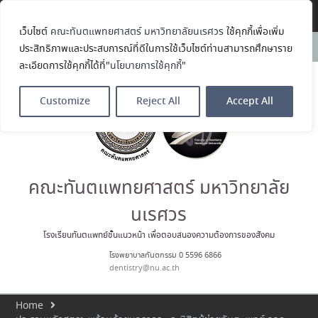
Translate »
เว็บไซต์
คณะทันตแพทยศาสตร์ มหาวิทยาลัยนเรศวร
ใช้คุกกี้เพื่อเพิ่ม
คณะทันตแพทยศาสตร์
News:
ประสิทธิภาพและประสบการณ์ที่ดีในการใช้เว็บไซต์ท่านสามารถศึกษาราย
มหาวิทยาลัยนเรศวร ร่วมออกบูธ
ละเอียดการใช้คุกกี้ได้ที่"
นโยบายการใช้คุกกี้
"
ประชาสัมพันธ์ หลักสูตรทันตแพทย
ศาสตรบัณฑิต และหลักสูตร
ประกาศนียบัตรผู้ช่วยทันตแพทย์
Customize
Reject All
Accept All
ในโครงการ Open House 2026
กิจกรรม NU Explore: เคลียร์ตัว
ตน ค้นหาตัวเอง
ประกาศคณะทันตแพทยศาสตร์
มหาวิทยาลัยนเรศวร เรื่อง ผู้ผ่าน
การสอบแข่งขันเข้าเป็นพนักงาน
คณะทันตแพทยศาสตร์ มหาวิทยาลัย
ราชการ (เงินรายได้) ตำแหน่ง ผู้
ปฏิบัติงานทันตกรรม
นเรศวร
ประมวลภาพบรรยากาศกิจกรรม
Dent Connect Board Game
โรงเรียนทันตแพทย์ชั้นแนวหน้า เพื่อตอบสนองความต้องการของสังคม
Café ครั้งที่ 1 เมื่อวันที่ 4 สิงหาคม
โรงพยาบาลทันตกรรม 0 5596 6866
2569 ณ คณะทันแพทยศาสตร์
dentistry@nu.ac.th
Home