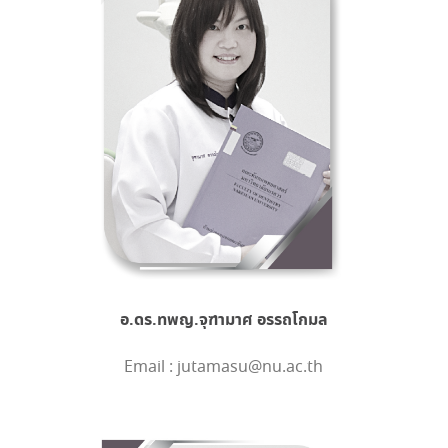
อ.ดร.ทพญ.จุฑามาศ อรรถโกมล
Email : jutamasu@nu.ac.th