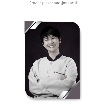
Email : pissachad@nu.ac.th