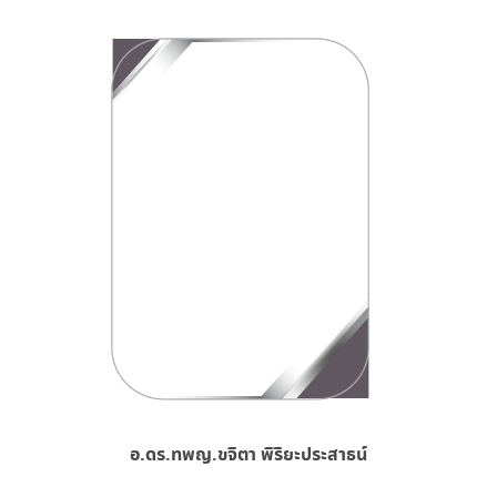
อ.ดร.ทพญ.ขจิตา พิริยะประสาธน์