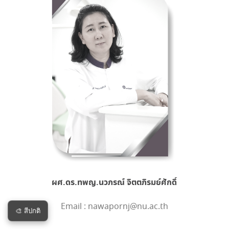
ผศ.ดร.ทพญ.นวภรณ์ จิตตภิรมย์ศักดิ์
Email : nawapornj@nu.ac.th
🎨 สีปกติ