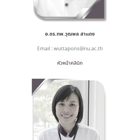
อ.ดร.ทพ.วุฒพล สาแดง
Email : wuttapons@nu.ac.th
หัวหน้าคลินิก