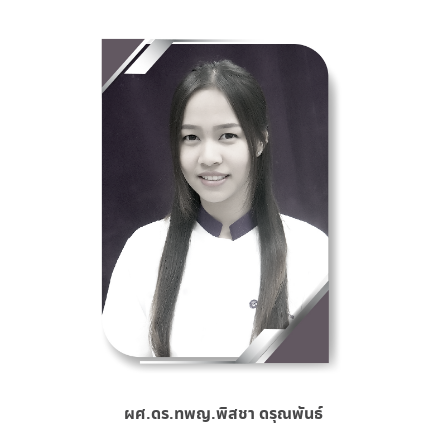
ผศ.ดร.ทพญ.พิสชา ดรุณพันธ์