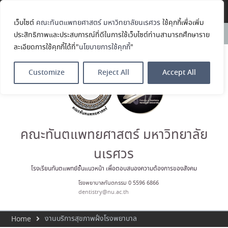
Translate »
เว็บไซต์
คณะทันตแพทยศาสตร์ มหาวิทยาลัยนเรศวร
ใช้คุกกี้เพื่อเพิ่ม
คณะทันตแพทยศาสตร์
News:
ประสิทธิภาพและประสบการณ์ที่ดีในการใช้เว็บไซต์ท่านสามารถศึกษาราย
มหาวิทยาลัยนเรศวร ร่วมออกบูธ
ละเอียดการใช้คุกกี้ได้ที่"
นโยบายการใช้คุกกี้
"
ประชาสัมพันธ์ หลักสูตรทันตแพทย
ศาสตรบัณฑิต และหลักสูตร
ประกาศนียบัตรผู้ช่วยทันตแพทย์
Customize
Reject All
Accept All
ในโครงการ Open House 2026
กิจกรรม NU Explore: เคลียร์ตัว
ตน ค้นหาตัวเอง
ประกาศคณะทันตแพทยศาสตร์
มหาวิทยาลัยนเรศวร เรื่อง ผู้ผ่าน
การสอบแข่งขันเข้าเป็นพนักงาน
คณะทันตแพทยศาสตร์ มหาวิทยาลัย
ราชการ (เงินรายได้) ตำแหน่ง ผู้
ปฏิบัติงานทันตกรรม
นเรศวร
ประมวลภาพบรรยากาศกิจกรรม
Dent Connect Board Game
โรงเรียนทันตแพทย์ชั้นแนวหน้า เพื่อตอบสนองความต้องการของสังคม
Café ครั้งที่ 1 เมื่อวันที่ 4 สิงหาคม
โรงพยาบาลทันตกรรม 0 5596 6866
2569 ณ คณะทันแพทยศาสตร์
dentistry@nu.ac.th
งานบริการสุขภาพฝั่งโรงพยาบาล
Home