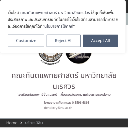
Translate »
การสอบแข่งขันเข้าเป็นลูกจ้าง
ชั่วคราวรายวัน ตำแหน่ง พนักงาน
เว็บไซต์
คณะทันตแพทยศาสตร์ มหาวิทยาลัยนเรศวร
ใช้คุกกี้เพื่อเพิ่ม
ทั่วไป
News:
ประสิทธิภาพและประสบการณ์ที่ดีในการใช้เว็บไซต์ท่านสามารถศึกษาราย
คณะทันตแพทยศาสตร์
ละเอียดการใช้คุกกี้ได้ที่"
นโยบายการใช้คุกกี้
"
มหาวิทยาลัยนเรศวร ร่วมออกบูธ
ประชาสัมพันธ์ หลักสูตรทันตแพทย
ศาสตรบัณฑิต และหลักสูตร
Customize
Reject All
Accept All
ประกาศนียบัตรผู้ช่วยทันตแพทย์
ในโครงการ Open House 2026
กิจกรรม NU Explore: เคลียร์ตัว
ตน ค้นหาตัวเอง
ขอแสดงความยินดีกับ รศ.ทพญ.รัช
วรรณ ตัณศลารักษ์ อาจารย์ประจำ
คณะทันตแพทยศาสตร์ มหาวิทยาลัย
ภาควิชาทันตกรรมป้องกัน สาขาวิชา
ทันตกรรมจัดฟัน ในโอกาสได้รับ
นเรศวร
ตำแหน่ง เลขาธิการสมาคม
ทันตแพทย์จัดฟันแห่ง
โรงเรียนทันตแพทย์ชั้นแนวหน้า เพื่อตอบสนองความต้องการของสังคม
ประเทศไทย วาระ พ.ศ. 2569–2571
โรงพยาบาลทันตกรรม 0 5596 6866
dentistry@nu.ac.th
บริการนิสิต
Home