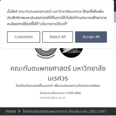
Translate »
เว็บไซต์
คณะทันตแพทยศาสตร์ มหาวิทยาลัยนเรศวร
ใช้คุกกี้เพื่อเพิ่ม
ขอแสดงความยินดีกับ รศ.ทพญ.รัช
News:
ประสิทธิภาพและประสบการณ์ที่ดีในการใช้เว็บไซต์ท่านสามารถศึกษาราย
วรรณ ตัณศลารักษ์ อาจารย์ประจำ
ละเอียดการใช้คุกกี้ได้ที่"
นโยบายการใช้คุกกี้
"
ภาควิชาทันตกรรมป้องกัน สาขาวิชา
ทันตกรรมจัดฟัน ในโอกาสได้รับ
ตำแหน่ง เลขาธิการสมาคม
Customize
Reject All
Accept All
ทันตแพทย์จัดฟันแห่ง
ประเทศไทย วาระ พ.ศ. 2569–2571
ประมวลภาพบรรยากาศกิจกรรม
Dent Connect Board Game
Café ครั้งที่ 1 เมื่อวันที่ 4 สิงหาคม
2569 ณ คณะทันแพทยศาสตร์
คณะทันตแพทยศาสตร์ มหาวิทยาลัย
คณะทันตแพทยศาสตร์
มหาวิทยาลัยนเรศวร ร่วมออกบูธ
นเรศวร
ประชาสัมพันธ์ หลักสูตรทันตแพทย
ศาสตรบัณฑิต และหลักสูตร
โรงเรียนทันตแพทย์ชั้นแนวหน้า เพื่อตอบสนองความต้องการของสังคม
ประกาศนียบัตรผู้ช่วยทันตแพทย์
โรงพยาบาลทันตกรรม 0 5596 6866
ในโครงการ Open House 2026
dentistry@nu.ac.th
กิจกรรม NU Explore: เคลียร์ตัว
ตน ค้นหาตัวเอง
Home
โครงการทันตกรรมพระราชทาน ปีงบประมาณ 2562-2567