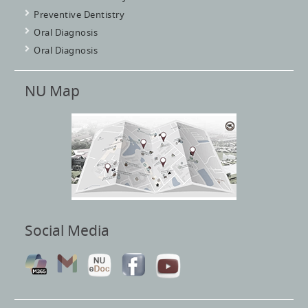
Preventive Dentistry
Oral Diagnosis
Oral Diagnosis
NU Map
Social Media