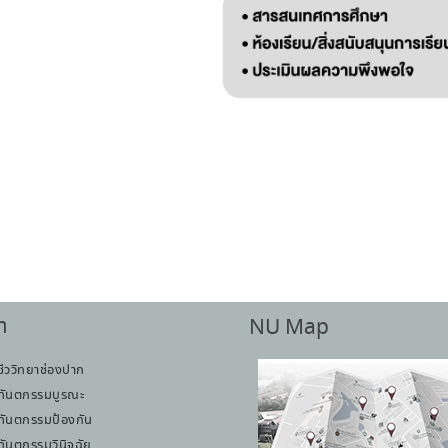
า
NU Map
ชีววิทยาช่องปาก
ทันตกรรมบูรณะ
ทันตกรรมป้องกัน
ทันตกรรมวินิจฉัย