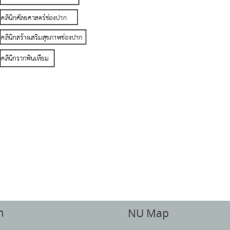
า
NU Map