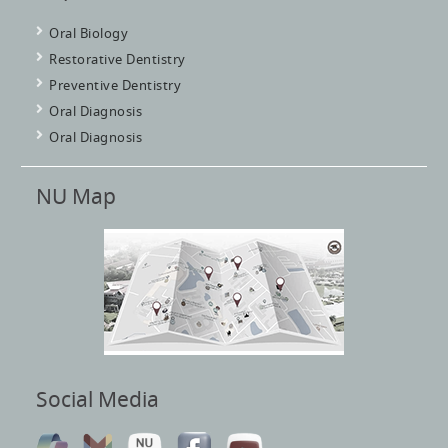
Oral Biology
Restorative Dentistry
Preventive Dentistry
Oral Diagnosis
Oral Diagnosis
NU Map
Social Media