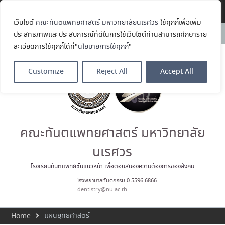
Translate »
เว็บไซต์
คณะทันตแพทยศาสตร์ มหาวิทยาลัยนเรศวร
ใช้คุกกี้เพื่อเพิ่ม
คณะทันตแพทยศาสตร์
News:
ประสิทธิภาพและประสบการณ์ที่ดีในการใช้เว็บไซต์ท่านสามารถศึกษาราย
มหาวิทยาลัยนเรศวร ร่วมออกบูธ
ละเอียดการใช้คุกกี้ได้ที่"
นโยบายการใช้คุกกี้
"
ประชาสัมพันธ์ หลักสูตรทันตแพทย
ศาสตรบัณฑิต และหลักสูตร
ประกาศนียบัตรผู้ช่วยทันตแพทย์
Customize
Reject All
Accept All
ในโครงการ Open House 2026
กิจกรรม NU Explore: เคลียร์ตัว
ตน ค้นหาตัวเอง
ขอแสดงความยินดีกับ รศ.ทพญ.รัช
วรรณ ตัณศลารักษ์ อาจารย์ประจำ
ภาควิชาทันตกรรมป้องกัน สาขาวิชา
คณะทันตแพทยศาสตร์ มหาวิทยาลัย
ทันตกรรมจัดฟัน ในโอกาสได้รับ
ตำแหน่ง เลขาธิการสมาคม
นเรศวร
ทันตแพทย์จัดฟันแห่ง
ประเทศไทย วาระ พ.ศ. 2569–2571
โรงเรียนทันตแพทย์ชั้นแนวหน้า เพื่อตอบสนองความต้องการของสังคม
ประกาศคณะทันตแพทยศาสตร์
โรงพยาบาลทันตกรรม 0 5596 6866
มหาวิทยาลัยนเรศวร เรื่อง ผู้ผ่าน
dentistry@nu.ac.th
การสอบแข่งขันเข้าเป็นลูกจ้าง
ชั่วคราวรายวัน ตำแหน่ง พนักงาน
ทั่วไป
แผนยุทธศาสตร์
Home