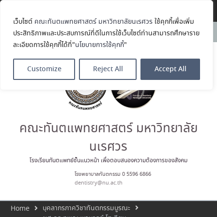
Translate »
เว็บไซต์
คณะทันตแพทยศาสตร์ มหาวิทยาลัยนเรศวร
ใช้คุกกี้เพื่อเพิ่ม
ขอแสดงความยินดีกับ รศ.ทพญ.รัช
News:
ประสิทธิภาพและประสบการณ์ที่ดีในการใช้เว็บไซต์ท่านสามารถศึกษาราย
วรรณ ตัณศลารักษ์ อาจารย์ประจำ
ละเอียดการใช้คุกกี้ได้ที่"
นโยบายการใช้คุกกี้
"
ภาควิชาทันตกรรมป้องกัน สาขาวิชา
ทันตกรรมจัดฟัน ในโอกาสได้รับ
ตำแหน่ง เลขาธิการสมาคม
Customize
Reject All
Accept All
ทันตแพทย์จัดฟันแห่ง
ประเทศไทย วาระ พ.ศ. 2569–2571
ประมวลภาพบรรยากาศกิจกรรม
Dent Connect Board Game
Café ครั้งที่ 1 เมื่อวันที่ 4 สิงหาคม
2569 ณ คณะทันแพทยศาสตร์
คณะทันตแพทยศาสตร์ มหาวิทยาลัย
คณะทันตแพทยศาสตร์
มหาวิทยาลัยนเรศวร ร่วมออกบูธ
นเรศวร
ประชาสัมพันธ์ หลักสูตรทันตแพทย
ศาสตรบัณฑิต และหลักสูตร
โรงเรียนทันตแพทย์ชั้นแนวหน้า เพื่อตอบสนองความต้องการของสังคม
ประกาศนียบัตรผู้ช่วยทันตแพทย์
โรงพยาบาลทันตกรรม 0 5596 6866
ในโครงการ Open House 2026
dentistry@nu.ac.th
กิจกรรม NU Explore: เคลียร์ตัว
ตน ค้นหาตัวเอง
บุคลากรภาควิชาทันตกรรมบูรณะ
Home