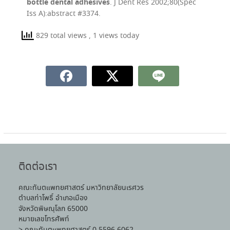
bottle dental adhesives
. J Dent Res 2002;80(Spec
Iss A):abstract #3374.
829 total views
, 1 views today
ติดต่อเรา
คณะทันตแพทยศาสตร์ มหาวิทยาลัยนเรศวร
ตำบลท่าโพธิ์ อำเภอเมือง
จังหวัดพิษณุโลก 65000
หมายเลขโทรศัพท์
> คณะทันตแพทยศาสตร์ 0 5596 6062