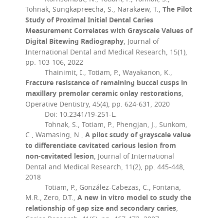
The Pilot
Tohnak, Sungkapreecha, S., Narakaew, T.,
Study of Proximal Initial Dental Caries
Measurement Correlates with Grayscale Values of
Digital Bitewing Radiography
, Journal of
International Dental and Medical Research, 15(1),
pp. 103-106, 2022
Thainimit, I., Totiam, P., Wayakanon, K.,
Fracture resistance of remaining buccal cusps in
maxillary premolar ceramic onlay restorations
,
Operative Dentistry, 45(4), pp. 624-631, 2020
Doi: 10.2341/19-251-L.
Tohnak, S., Totiam, P., Phengjan, J., Sunkom,
A pilot study of grayscale value
C., Wamasing, N.,
to differentiate cavitated carious lesion from
non-cavitated lesion
, Journal of International
Dental and Medical Research, 11(2), pp. 445-448,
2018
Totiam, P., González-Cabezas, C., Fontana,
A new in vitro model to study the
M.R., Zero, D.T.,
relationship of gap size and secondary caries
,