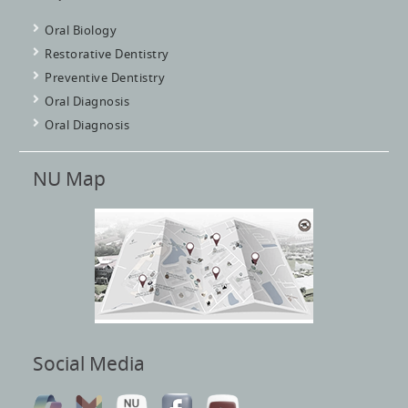
Oral Biology
Restorative Dentistry
Preventive Dentistry
Oral Diagnosis
Oral Diagnosis
NU Map
Social Media