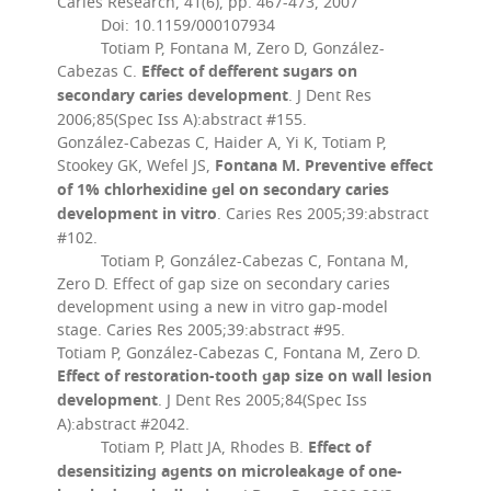
Caries Research, 41(6), pp. 467-473, 2007
Doi: 10.1159/000107934
Totiam P, Fontana M, Zero D, González-
Effect of defferent sugars on
Cabezas C.
secondary caries development
. J Dent Res
2006;85(Spec Iss A):abstract #155.
González-Cabezas C, Haider A, Yi K, Totiam P,
Fontana M. Preventive effect
Stookey GK, Wefel JS,
of 1% chlorhexidine gel on secondary caries
development in vitro
. Caries Res 2005;39:abstract
#102.
Totiam P, González-Cabezas C, Fontana M,
Zero D. Effect of gap size on secondary caries
development using a new in vitro gap-model
stage. Caries Res 2005;39:abstract #95.
Totiam P, González-Cabezas C, Fontana M, Zero D.
Effect of restoration-tooth gap size on wall lesion
development
. J Dent Res 2005;84(Spec Iss
A):abstract #2042.
Effect of
Totiam P, Platt JA, Rhodes B.
desensitizing agents on microleakage of one-