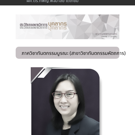
ผศ.ดร.ทพญ.พจมาลย์ โตเทียม
ภาควิชาทันตกรรมบูรณะ (สาขาวิชาทันตกรรมหัตถการ)