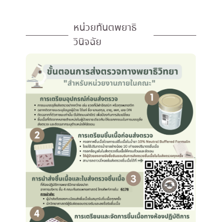
หน่วยทันตพยาธิ
วินิจฉัย