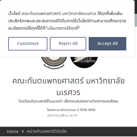
Translate »
เว็บไซต์
คณะทันตแพทยศาสตร์ มหาวิทยาลัยนเรศวร
ใช้คุกกี้เพื่อเพิ่ม
ขอแสดงความยินดีกับ รศ.ทพญ.รัช
News:
ประสิทธิภาพและประสบการณ์ที่ดีในการใช้เว็บไซต์ท่านสามารถศึกษาราย
วรรณ ตัณศลารักษ์ อาจารย์ประจำ
ละเอียดการใช้คุกกี้ได้ที่"
นโยบายการใช้คุกกี้
"
ภาควิชาทันตกรรมป้องกัน สาขาวิชา
ทันตกรรมจัดฟัน ในโอกาสได้รับ
ตำแหน่ง เลขาธิการสมาคม
Customize
Reject All
Accept All
ทันตแพทย์จัดฟันแห่ง
ประเทศไทย วาระ พ.ศ. 2569–2571
ประมวลภาพบรรยากาศกิจกรรม
Dent Connect Board Game
Café ครั้งที่ 1 เมื่อวันที่ 4 สิงหาคม
2569 ณ คณะทันแพทยศาสตร์
คณะทันตแพทยศาสตร์ มหาวิทยาลัย
คณะทันตแพทยศาสตร์
มหาวิทยาลัยนเรศวร ร่วมออกบูธ
นเรศวร
ประชาสัมพันธ์ หลักสูตรทันตแพทย
ศาสตรบัณฑิต และหลักสูตร
โรงเรียนทันตแพทย์ชั้นแนวหน้า เพื่อตอบสนองความต้องการของสังคม
ประกาศนียบัตรผู้ช่วยทันตแพทย์
โรงพยาบาลทันตกรรม 0 5596 6866
ในโครงการ Open House 2026
dentistry@nu.ac.th
กิจกรรม NU Explore: เคลียร์ตัว
ตน ค้นหาตัวเอง
หน่วยทันตพยาธิวินิจฉัย
Home