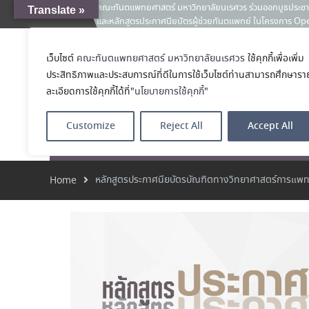
Translate »
และหลักสูตรประกาศนียบัตรผู้ช่วยทันตแพทย์ ในโครงการ 
News:
เคลียร์ตัวตน ค้นหาตัวเอง
ขอแสดงความยินดีกับ รศ.ทพญ.รัชวรรณ ตัณศลารักษ์ อาจารย์
ทันตกรรมจัดฟัน ในโอกาสได้รับตำแหน่ง เลขาธิการสมาคมทัน
เว็บไซต์
คณะทันตแพทยศาสตร์ มหาวิทยาลัยนเรศวร
ใช้คุกกี้เพื่อเพิ่ม
คณะทันตแพทย
2569–2571
ประสิทธิภาพและประสบการณ์ที่ดีในการใช้เว็บไซต์ท่านสามารถศึกษารา
ประมวลภาพบรรยากาศกิจกรรม Dent Connect Board Game Café
โรงเรียนทันตแพ
ละเอียดการใช้คุกกี้ได้ที่"
นโยบายการใช้คุกกี้
"
2569 ณ คณะทันแพทยศาสตร์
Customize
Reject All
Accept All
หน้าแรก
เกี่ยวกับ
หลักสูตร
โรงพยาบาลทัน
หลักสูตรประกาศนียบัตรบัณฑิตทางวิทยาศาสตร์การแพทย
Home