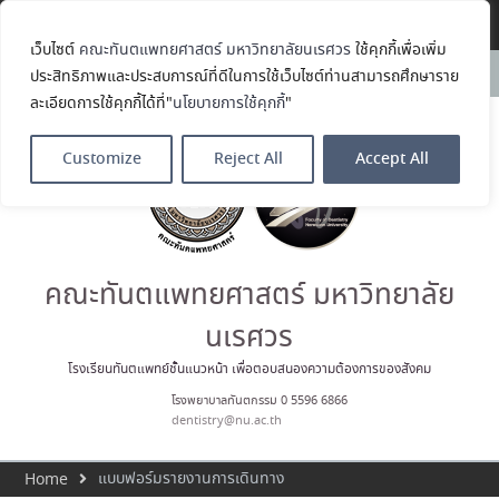
Translate »
ทันตแพทย์จัดฟันแห่ง
ประเทศไทย วาระ พ.ศ. 2569–2571
เว็บไซต์
คณะทันตแพทยศาสตร์ มหาวิทยาลัยนเรศวร
ใช้คุกกี้เพื่อเพิ่ม
ประกาศคณะทันตแพทยศาสตร์
News:
ประสิทธิภาพและประสบการณ์ที่ดีในการใช้เว็บไซต์ท่านสามารถศึกษาราย
มหาวิทยาลัยนเรศวร เรื่อง ผู้ผ่าน
ละเอียดการใช้คุกกี้ได้ที่"
นโยบายการใช้คุกกี้
"
การสอบแข่งขันเข้าเป็นลูกจ้าง
ชั่วคราวรายวัน ตำแหน่ง พนักงาน
ทั่วไป
Customize
Reject All
Accept All
คณะทันตแพทยศาสตร์
มหาวิทยาลัยนเรศวร ร่วมออกบูธ
ประชาสัมพันธ์ หลักสูตรทันตแพทย
ศาสตรบัณฑิต และหลักสูตร
ประกาศนียบัตรผู้ช่วยทันตแพทย์
ในโครงการ Open House 2026
คณะทันตแพทยศาสตร์ มหาวิทยาลัย
กิจกรรม NU Explore: เคลียร์ตัว
ตน ค้นหาตัวเอง
นเรศวร
โรงเรียนทันตแพทย์ชั้นแนวหน้า เพื่อตอบสนองความต้องการของสังคม
โรงพยาบาลทันตกรรม 0 5596 6866
dentistry@nu.ac.th
แบบฟอร์มรายงานการเดินทาง
Home