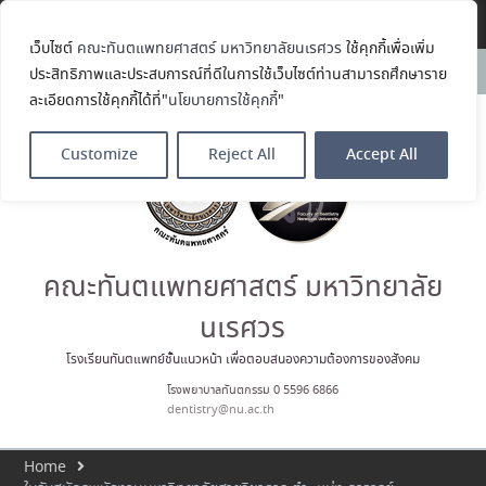
Dent Connect Board Game
Translate »
Café ครั้งที่ 1 เมื่อวันที่ 4 สิงหาคม
เว็บไซต์
คณะทันตแพทยศาสตร์ มหาวิทยาลัยนเรศวร
ใช้คุกกี้เพื่อเพิ่ม
2569 ณ คณะทันแพทยศาสตร์
News:
คณะทันตแพทยศาสตร์
ประสิทธิภาพและประสบการณ์ที่ดีในการใช้เว็บไซต์ท่านสามารถศึกษาราย
มหาวิทยาลัยนเรศวร ร่วมออกบูธ
ละเอียดการใช้คุกกี้ได้ที่"
นโยบายการใช้คุกกี้
"
ประชาสัมพันธ์ หลักสูตรทันตแพทย
ศาสตรบัณฑิต และหลักสูตร
ประกาศนียบัตรผู้ช่วยทันตแพทย์
Customize
Reject All
Accept All
ในโครงการ Open House 2026
กิจกรรม NU Explore: เคลียร์ตัว
ตน ค้นหาตัวเอง
ประกาศคณะทันตแพทยศาสตร์
มหาวิทยาลัยนเรศวร เรื่อง ผู้ผ่าน
การสอบแข่งขันเข้าเป็นพนักงาน
คณะทันตแพทยศาสตร์ มหาวิทยาลัย
ราชการ (เงินรายได้) ตำแหน่ง ผู้
นเรศวร
ปฏิบัติงานทันตกรรม
โรงเรียนทันตแพทย์ชั้นแนวหน้า เพื่อตอบสนองความต้องการของสังคม
โรงพยาบาลทันตกรรม 0 5596 6866
dentistry@nu.ac.th
Home