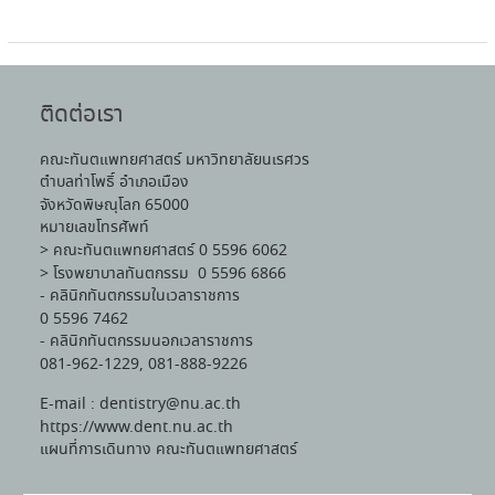
ติดต่อเรา
คณะทันตแพทยศาสตร์ มหาวิทยาลัยนเรศวร
ตำบลท่าโพธิ์ อำเภอเมือง
จังหวัดพิษณุโลก 65000
หมายเลขโทรศัพท์
> คณะทันตแพทยศาสตร์ 0 5596 6062
> โรงพยาบาลทันตกรรม 0 5596 6866
- คลินิกทันตกรรมในเวลาราชการ
0 5596 7462
- คลินิกทันตกรรมนอกเวลาราชการ
081-962-1229, 081-888-9226
E-mail : dentistry@nu.ac.th
https://www.dent.nu.ac.th
แผนที่การเดินทาง คณะทันตแพทยศาสตร์