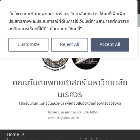
ในโครงการ Open House 2026
Translate »
กิจกรรม NU Explore: เคลียร์ตัว
ตน ค้นหาตัวเอง
เว็บไซต์
คณะทันตแพทยศาสตร์ มหาวิทยาลัยนเรศวร
ใช้คุกกี้เพื่อเพิ่ม
ขอแสดงความยินดีกับ รศ.ทพญ.รัช
News:
ประสิทธิภาพและประสบการณ์ที่ดีในการใช้เว็บไซต์ท่านสามารถศึกษาราย
วรรณ ตัณศลารักษ์ อาจารย์ประจำ
ละเอียดการใช้คุกกี้ได้ที่"
นโยบายการใช้คุกกี้
"
ภาควิชาทันตกรรมป้องกัน สาขาวิชา
ทันตกรรมจัดฟัน ในโอกาสได้รับ
ตำแหน่ง เลขาธิการสมาคม
Customize
Reject All
Accept All
ทันตแพทย์จัดฟันแห่ง
ประเทศไทย วาระ พ.ศ. 2569–2571
ประมวลภาพบรรยากาศกิจกรรม
Dent Connect Board Game
Café ครั้งที่ 1 เมื่อวันที่ 4 สิงหาคม
2569 ณ คณะทันแพทยศาสตร์
คณะทันตแพทยศาสตร์ มหาวิทยาลัย
นเรศวร
โรงเรียนทันตแพทย์ชั้นแนวหน้า เพื่อตอบสนองความต้องการของสังคม
โรงพยาบาลทันตกรรม 0 5596 6866
dentistry@nu.ac.th
Home