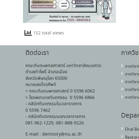
152 total views
ติดต่อเรา
ภาควิช
คณะทันตแพทยศาสตร์ มหาวิทยาลัยนเรศวร
ภาควิชา
ตำบลท่าโพธิ์ อำเภอเมือง
ภาควิชา
จังหวัดพิษณุโลก 65000
ภาควิชา
หมายเลขโทรศัพท์
ภาควิชา
> คณะทันตแพทยศาสตร์ 0 5596 6062
> โรงพยาบาลทันตกรรม 0 5596 6866
ภาควิชา
- คลินิกทันตกรรมในเวลาราชการ
0 5596 7462
Depa
- คลินิกทันตกรรมนอกเวลาราชการ
081-962-1229, 081-888-9226
Oral B
E-mail : dentistry@nu.ac.th
Restora