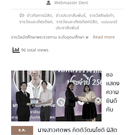
Webmaster Dent
ข่าวกิจการนิสิต
,
ข่าวประชาสัมพันธ์
,
รางวัลศิษย์เก่า
,
รางวัลและเกียรติยศ
,
รางวัลและเกียรติยศนิสิต
,
แบนเนอร์
ประชาสัมพันธ์
รางวัลนักศึกษาพระราชทาน ระดับอุดมศึกษา พ
Read more
96 total views
ขอ
แสดง
ความ
ยินดี
กับ
นางสาวศตพร กิตติวัฒนโชติ นิสิต
ธ.ค.