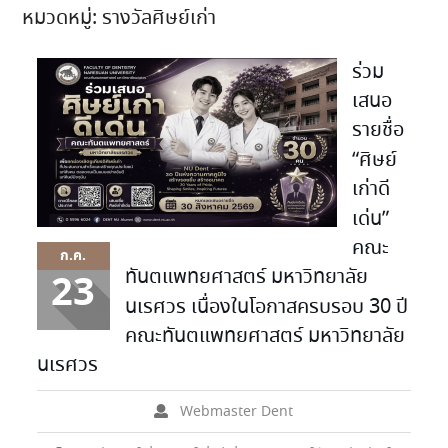
หมวดหมู่:
รางวัลศิษย์เก่า
ร่วม
เสนอ
รายชื่อ
“ศิษย์
เก่าดี
เด่น”
คณะ
ก.ค.
ทันตแพทยศาสตร์ มหาวิทยาลัย
23
นเรศวร เนื่องในโอกาสครบรอบ 30 ปี
คณะทันตแพทยศาสตร์ มหาวิทยาลัย
นเรศวร
Webmaster Dent