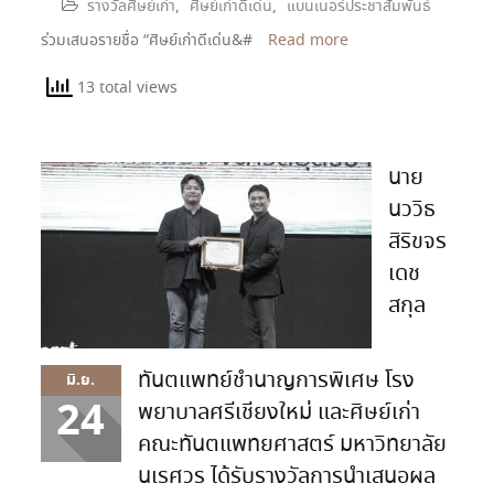
รางวัลศิษย์เก่า
,
ศิษย์เก่าดีเด่น
,
แบนเนอร์ประชาสัมพันธ์
ร่วมเสนอรายชื่อ “ศิษย์เก่าดีเด่น&#
Read more
13 total views
นาย
นววิธ
สิริขจร
เดช
สกุล
ทันตแพทย์ชำนาญการพิเศษ โรง
มิ.ย.
24
พยาบาลศรีเชียงใหม่ และศิษย์เก่า
คณะทันตแพทยศาสตร์ มหาวิทยาลัย
นเรศวร ได้รับรางวัลการนำเสนอผล