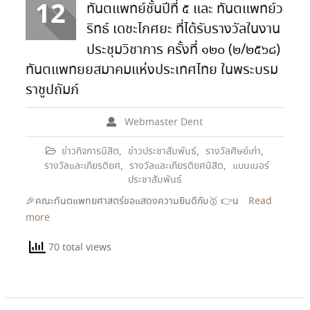
12
ทันตแพทย์ชั้นปีที่ ๕ และ ทันตแพทย์ว
ริทธ์ เดชะไกศยะ ที่ได้รับรางวัลในงาน
ประชุมวิชาการ ครั้งที่ ๑๒๐ (๒/๒๕๖๘)
ทันตแพทยยสมาคมแห่งประเทศไทย ในพระบรม
ราชูปถัมภ์
Webmaster Dent
ข่าวกิจการนิสิต
,
ข่าวประชาสัมพันธ์
,
รางวัลศิษย์เก่า
,
รางวัลและเกียรติยศ
,
รางวัลและเกียรติยศนิสิต
,
แบนเนอร์
ประชาสัมพันธ์
🎉คณะทันตแพทยศาสตร์ขอแสดงความยินดีกับ🥇 👉น
Read
more
70 total views