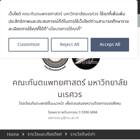
Translate »
เว็บไซต์
คณะทันตแพทยศาสตร์ มหาวิทยาลัยนเรศวร
ใช้คุกกี้เพื่อเพิ่ม
ขอแสดงความยินดีกับ รศ.ทพญ.รัช
News:
ประสิทธิภาพและประสบการณ์ที่ดีในการใช้เว็บไซต์ท่านสามารถศึกษาราย
วรรณ ตัณศลารักษ์ อาจารย์ประจำ
ละเอียดการใช้คุกกี้ได้ที่"
นโยบายการใช้คุกกี้
"
ภาควิชาทันตกรรมป้องกัน สาขาวิชา
ทันตกรรมจัดฟัน ในโอกาสได้รับ
ตำแหน่ง เลขาธิการสมาคม
Customize
Reject All
Accept All
ทันตแพทย์จัดฟันแห่ง
ประเทศไทย วาระ พ.ศ. 2569–2571
ประมวลภาพบรรยากาศกิจกรรม
Dent Connect Board Game
Café ครั้งที่ 1 เมื่อวันที่ 4 สิงหาคม
2569 ณ คณะทันแพทยศาสตร์
คณะทันตแพทยศาสตร์ มหาวิทยาลัย
คณะทันตแพทยศาสตร์
มหาวิทยาลัยนเรศวร ร่วมออกบูธ
นเรศวร
ประชาสัมพันธ์ หลักสูตรทันตแพทย
ศาสตรบัณฑิต และหลักสูตร
โรงเรียนทันตแพทย์ชั้นแนวหน้า เพื่อตอบสนองความต้องการของสังคม
ประกาศนียบัตรผู้ช่วยทันตแพทย์
โรงพยาบาลทันตกรรม 0 5596 6866
ในโครงการ Open House 2026
dentistry@nu.ac.th
กิจกรรม NU Explore: เคลียร์ตัว
ตน ค้นหาตัวเอง
รางวัลและเกียรติยศ
รางวัลศิษย์เก่า
Home