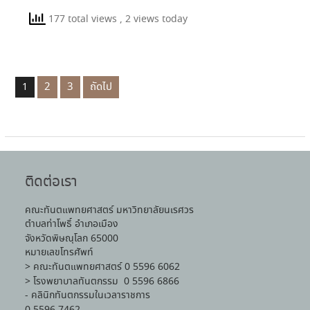
177 total views
, 2 views today
2
3
ถัดไป
1
ติดต่อเรา
คณะทันตแพทยศาสตร์ มหาวิทยาลัยนเรศวร
ตำบลท่าโพธิ์ อำเภอเมือง
จังหวัดพิษณุโลก 65000
หมายเลขโทรศัพท์
> คณะทันตแพทยศาสตร์ 0 5596 6062
> โรงพยาบาลทันตกรรม 0 5596 6866
- คลินิกทันตกรรมในเวลาราชการ