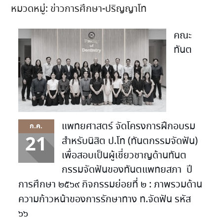
หมวดหมู่:
ข่าวการศึกษา-ปริญญาโท
คณะ
ทันต
แพทยศาสตร์ จัดโครงการฝึกอบรม
ก.ค.
21
สำหรับนิสิต ป.โท (ทันตกรรมจัดฟัน)
เพื่อสอบเป็นผู้เชี่ยวชาญด้านทันต
กรรมจัดฟันของทันตแพทยสภา ปี
การศึกษา ๒๕๖๙ กิจกรรมย่อยที่ ๒ : ภาพรวมด้าน
ความก้าวหน้าของการรักษาทาง ท.จัดฟัน รหัส
๖๖