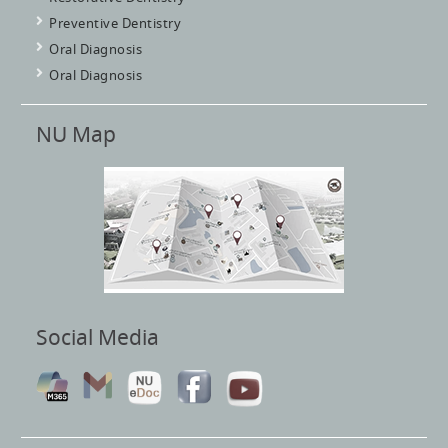
Preventive Dentistry
Oral Diagnosis
Oral Diagnosis
NU Map
Social Media