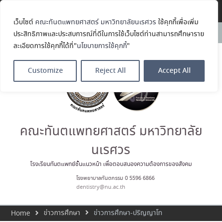
Translate »
เว็บไซต์
คณะทันตแพทยศาสตร์ มหาวิทยาลัยนเรศวร
ใช้คุกกี้เพื่อเพิ่ม
คณะทันตแพทยศาสตร์
News:
ประสิทธิภาพและประสบการณ์ที่ดีในการใช้เว็บไซต์ท่านสามารถศึกษาราย
มหาวิทยาลัยนเรศวร ร่วมออกบูธ
ละเอียดการใช้คุกกี้ได้ที่"
นโยบายการใช้คุกกี้
"
ประชาสัมพันธ์ หลักสูตรทันตแพทย
ศาสตรบัณฑิต และหลักสูตร
ประกาศนียบัตรผู้ช่วยทันตแพทย์
Customize
Reject All
Accept All
ในโครงการ Open House 2026
กิจกรรม NU Explore: เคลียร์ตัว
ตน ค้นหาตัวเอง
ประกาศคณะทันตแพทยศาสตร์
มหาวิทยาลัยนเรศวร เรื่อง ผู้ผ่าน
การสอบแข่งขันเข้าเป็นพนักงาน
คณะทันตแพทยศาสตร์ มหาวิทยาลัย
ราชการ (เงินรายได้) ตำแหน่ง ผู้
ปฏิบัติงานทันตกรรม
นเรศวร
ประมวลภาพบรรยากาศกิจกรรม
Dent Connect Board Game
โรงเรียนทันตแพทย์ชั้นแนวหน้า เพื่อตอบสนองความต้องการของสังคม
Café ครั้งที่ 1 เมื่อวันที่ 4 สิงหาคม
โรงพยาบาลทันตกรรม 0 5596 6866
2569 ณ คณะทันแพทยศาสตร์
dentistry@nu.ac.th
ข่าวการศึกษา
ข่าวการศึกษา-ปริญญาโท
Home