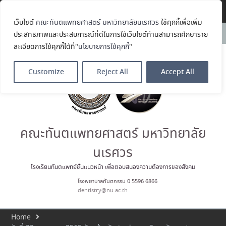
Translate »
เว็บไซต์
คณะทันตแพทยศาสตร์ มหาวิทยาลัยนเรศวร
ใช้คุกกี้เพื่อเพิ่ม
ขอแสดงความยินดีกับ รศ.ทพญ.รัช
News:
ประสิทธิภาพและประสบการณ์ที่ดีในการใช้เว็บไซต์ท่านสามารถศึกษาราย
วรรณ ตัณศลารักษ์ อาจารย์ประจำ
ละเอียดการใช้คุกกี้ได้ที่"
นโยบายการใช้คุกกี้
"
ภาควิชาทันตกรรมป้องกัน สาขาวิชา
ทันตกรรมจัดฟัน ในโอกาสได้รับ
ตำแหน่ง เลขาธิการสมาคม
Customize
Reject All
Accept All
ทันตแพทย์จัดฟันแห่ง
ประเทศไทย วาระ พ.ศ. 2569–2571
ประมวลภาพบรรยากาศกิจกรรม
Dent Connect Board Game
Café ครั้งที่ 1 เมื่อวันที่ 4 สิงหาคม
2569 ณ คณะทันแพทยศาสตร์
คณะทันตแพทยศาสตร์ มหาวิทยาลัย
คณะทันตแพทยศาสตร์
มหาวิทยาลัยนเรศวร ร่วมออกบูธ
นเรศวร
ประชาสัมพันธ์ หลักสูตรทันตแพทย
ศาสตรบัณฑิต และหลักสูตร
โรงเรียนทันตแพทย์ชั้นแนวหน้า เพื่อตอบสนองความต้องการของสังคม
ประกาศนียบัตรผู้ช่วยทันตแพทย์
โรงพยาบาลทันตกรรม 0 5596 6866
ในโครงการ Open House 2026
dentistry@nu.ac.th
กิจกรรม NU Explore: เคลียร์ตัว
ตน ค้นหาตัวเอง
Home