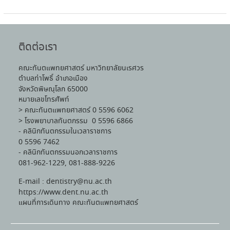
ติดต่อเรา
คณะทันตแพทยศาสตร์ มหาวิทยาลัยนเรศวร
ตำบลท่าโพธิ์ อำเภอเมือง
จังหวัดพิษณุโลก 65000
หมายเลขโทรศัพท์
> คณะทันตแพทยศาสตร์ 0 5596 6062
> โรงพยาบาลทันตกรรม 0 5596 6866
- คลินิกทันตกรรมในเวลาราชการ
0 5596 7462
- คลินิกทันตกรรมนอกเวลาราชการ
081-962-1229, 081-888-9226
E-mail : dentistry@nu.ac.th
https://www.dent.nu.ac.th
แผนที่การเดินทาง คณะทันตแพทยศาสตร์