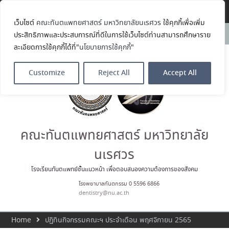
Translate »
เว็บไซต์
คณะทันตแพทยศาสตร์ มหาวิทยาลัยนเรศวร
ใช้คุกกี้เพื่อเพิ่ม
คณะทันตแพทยศาสตร์
News:
ประสิทธิภาพและประสบการณ์ที่ดีในการใช้เว็บไซต์ท่านสามารถศึกษาราย
มหาวิทยาลัยนเรศวร ร่วมออกบูธ
ละเอียดการใช้คุกกี้ได้ที่"
นโยบายการใช้คุกกี้
"
ประชาสัมพันธ์ หลักสูตรทันตแพทย
ศาสตรบัณฑิต และหลักสูตร
ประกาศนียบัตรผู้ช่วยทันตแพทย์
Customize
Reject All
Accept All
ในโครงการ Open House 2026
กิจกรรม NU Explore: เคลียร์ตัว
ตน ค้นหาตัวเอง
ประกาศคณะทันตแพทยศาสตร์
มหาวิทยาลัยนเรศวร เรื่อง ผู้ผ่าน
การสอบแข่งขันเข้าเป็นพนักงาน
คณะทันตแพทยศาสตร์ มหาวิทยาลัย
ราชการ (เงินรายได้) ตำแหน่ง ผู้
ปฏิบัติงานทันตกรรม
นเรศวร
ประมวลภาพบรรยากาศกิจกรรม
Dent Connect Board Game
โรงเรียนทันตแพทย์ชั้นแนวหน้า เพื่อตอบสนองความต้องการของสังคม
Café ครั้งที่ 1 เมื่อวันที่ 4 สิงหาคม
โรงพยาบาลทันตกรรม 0 5596 6866
2569 ณ คณะทันแพทยศาสตร์
dentistry@nu.ac.th
Home
ปฏิทินกิจกรรมคณะฯ ประจำเดือน พฤศจิกายน 2565