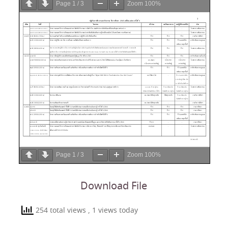
Page
1
/
3
Zoom
100%
Page
1
/
3
Zoom
100%
Download File
254 total views
, 1 views today