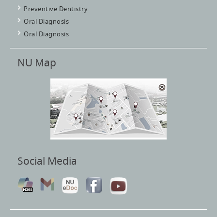
Preventive Dentistry
Oral Diagnosis
Oral Diagnosis
NU Map
Social Media