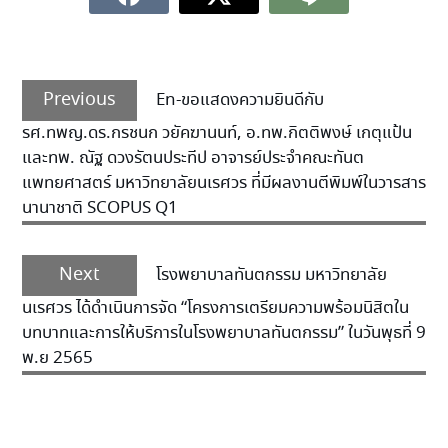
Previous
En-ขอแสดงความยินดีกับ
รศ.ทพญ.ดร.กรชนก วยัคฆานนท์, อ.ทพ.กิตติพงษ์ เกตุแป้น
และทพ. ณัฐ ดวงรัตนประทีป อาจารย์ประจำคณะทันต
แพทยศาสตร์ มหาวิทยาลัยนเรศวร ที่มีผลงานตีพิมพ์ในวารสาร
นานาชาติ SCOPUS Q1
Next
โรงพยาบาลทันตกรรม มหาวิทยาลัย
นเรศวร ได้ดำเนินการจัด “โครงการเตรียมความพร้อมนิสิตใน
บทบาทและการให้บริการในโรงพยาบาลทันตกรรม” ในวันพุธที่ 9
พ.ย 2565