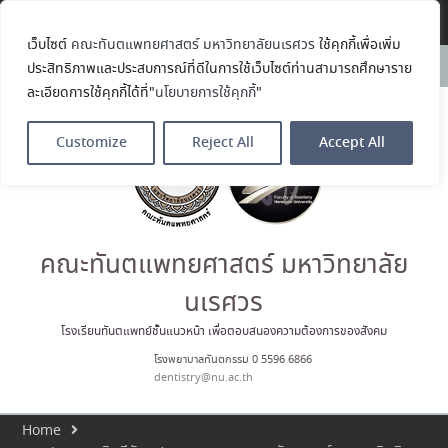
Translate »
เว็บไซต์
คณะทันตแพทยศาสตร์ มหาวิทยาลัยนเรศวร
ใช้คุกกี้เพื่อเพิ่ม
ขอแสดงความยินดีกับ รศ.ทพญ.รัช
News:
ประสิทธิภาพและประสบการณ์ที่ดีในการใช้เว็บไซต์ท่านสามารถศึกษาราย
วรรณ ตัณศลารักษ์ อาจารย์ประจำ
ละเอียดการใช้คุกกี้ได้ที่"
นโยบายการใช้คุกกี้
"
ภาควิชาทันตกรรมป้องกัน สาขาวิชา
ทันตกรรมจัดฟัน ในโอกาสได้รับ
ตำแหน่ง เลขาธิการสมาคม
Customize
Reject All
Accept All
ทันตแพทย์จัดฟันแห่ง
ประเทศไทย วาระ พ.ศ. 2569–2571
ประมวลภาพบรรยากาศกิจกรรม
Dent Connect Board Game
Café ครั้งที่ 1 เมื่อวันที่ 4 สิงหาคม
2569 ณ คณะทันแพทยศาสตร์
คณะทันตแพทยศาสตร์ มหาวิทยาลัย
คณะทันตแพทยศาสตร์
มหาวิทยาลัยนเรศวร ร่วมออกบูธ
นเรศวร
ประชาสัมพันธ์ หลักสูตรทันตแพทย
ศาสตรบัณฑิต และหลักสูตร
โรงเรียนทันตแพทย์ชั้นแนวหน้า เพื่อตอบสนองความต้องการของสังคม
ประกาศนียบัตรผู้ช่วยทันตแพทย์
โรงพยาบาลทันตกรรม 0 5596 6866
ในโครงการ Open House 2026
dentistry@nu.ac.th
กิจกรรม NU Explore: เคลียร์ตัว
ตน ค้นหาตัวเอง
Home