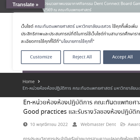
Translate »
คณะทันตแพทยศาสตร์ มหาวิทยาลัยนเรศวร ร่วมออกบูธประชา
News:
และหลักสูตรประกาศนียบัตรผู้ช่วยทันตแพทย์ ในโครงการ 
เคลียร์ตัวตน ค้นหาตัวเอง
ประกาศคณะทันตแพทยศาสตร์ มหาวิทยาลัยนเรศวร เรื่อง ผู้ผ่
เว็บไซต์
คณะทันตแพทยศาสตร์ มหาวิทยาลัยนเรศวร
ใช้คุกกี้เพื่อเพิ่ม
คณะทันตแพทย
(เงินรายได้) ตำแหน่ง ผู้ปฏิบัติงานทันตกรรม
ประสิทธิภาพและประสบการณ์ที่ดีในการใช้เว็บไซต์ท่านสามารถศึกษารา
โรงเรียนทันตแพ
ละเอียดการใช้คุกกี้ได้ที่"
นโยบายการใช้คุกกี้
"
Customize
Reject All
Accept All
หน้าแรก
เกี่ยวกับ
หลักสูตร
โรงพยาบาลทัน
Home
En-หน่วยห้องห้องปฏิบัติการ คณะทันตแพทยศาสตร์ มหาวิทยาลัยนเ
En-หน่วยห้องห้องปฏิบัติการ คณะทันตแพทยศาส
Good practices และรับรางวัลของห้องปฏิบัติ
10 พฤศจิกายน 2022
Webmaster Dent
Award
การประชุมวิชาการประจำปีเครือข่ายมาตรฐานความปลอดภัยห้องปฏิบัติก