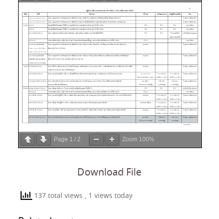
Page
1
/
2
Zoom
100%
Download File
137 total views
, 1 views today