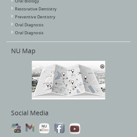
Oral Biology
Restorative Dentistry
Preventive Dentistry
Oral Diagnosis
Oral Diagnosis
NU Map
Social Media