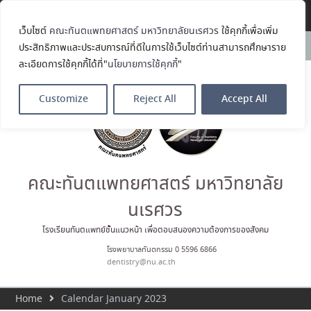
Translate »
เว็บไซต์
คณะทันตแพทยศาสตร์ มหาวิทยาลัยนเรศวร
ใช้คุกกี้เพื่อเพิ่ม
คณะทันตแพทยศาสตร์
News:
ประสิทธิภาพและประสบการณ์ที่ดีในการใช้เว็บไซต์ท่านสามารถศึกษาราย
มหาวิทยาลัยนเรศวร ร่วมออกบูธ
ละเอียดการใช้คุกกี้ได้ที่"
นโยบายการใช้คุกกี้
"
ประชาสัมพันธ์ หลักสูตรทันตแพทย
ศาสตรบัณฑิต และหลักสูตร
ประกาศนียบัตรผู้ช่วยทันตแพทย์
Customize
Reject All
Accept All
ในโครงการ Open House 2026
กิจกรรม NU Explore: เคลียร์ตัว
ตน ค้นหาตัวเอง
ประกาศคณะทันตแพทยศาสตร์
มหาวิทยาลัยนเรศวร เรื่อง ผู้ผ่าน
การสอบแข่งขันเข้าเป็นพนักงาน
คณะทันตแพทยศาสตร์ มหาวิทยาลัย
ราชการ (เงินรายได้) ตำแหน่ง ผู้
ปฏิบัติงานทันตกรรม
นเรศวร
ประมวลภาพบรรยากาศกิจกรรม
Dent Connect Board Game
โรงเรียนทันตแพทย์ชั้นแนวหน้า เพื่อตอบสนองความต้องการของสังคม
Café ครั้งที่ 1 เมื่อวันที่ 4 สิงหาคม
โรงพยาบาลทันตกรรม 0 5596 6866
2569 ณ คณะทันแพทยศาสตร์
dentistry@nu.ac.th
Home
Calendar January 2023