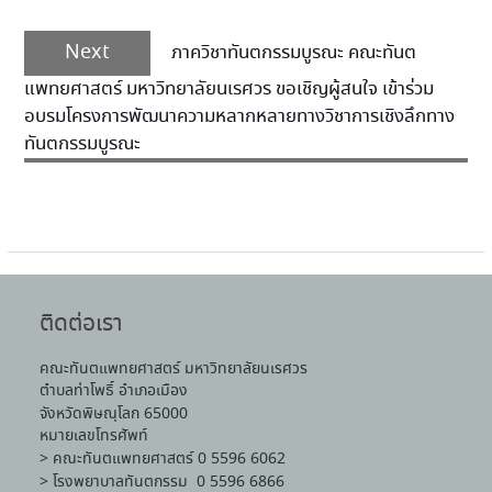
Next
ภาควิชาทันตกรรมบูรณะ คณะทันต
แพทยศาสตร์ มหาวิทยาลัยนเรศวร ขอเชิญผู้สนใจ เข้าร่วม
อบรมโครงการพัฒนาความหลากหลายทางวิชาการเชิงลึกทาง
ทันตกรรมบูรณะ
ติดต่อเรา
คณะทันตแพทยศาสตร์ มหาวิทยาลัยนเรศวร
ตำบลท่าโพธิ์ อำเภอเมือง
จังหวัดพิษณุโลก 65000
หมายเลขโทรศัพท์
> คณะทันตแพทยศาสตร์ 0 5596 6062
> โรงพยาบาลทันตกรรม 0 5596 6866