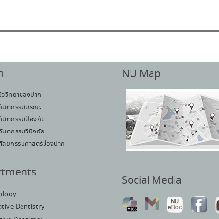
า
NU Map
ชีววิทยาช่องปาก
ทันตกรรมบูรณะ
ทันตกรรมป้องกัน
ทันตกรรมวินิจฉัย
ศัลยกรรมศาสตร์ช่องปาก
rtments
Social Media
iology
tive Dentistry