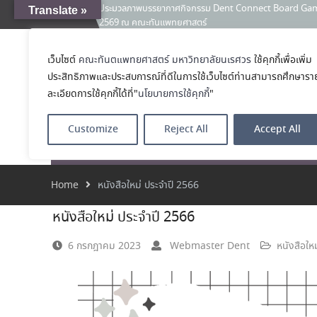
ประมวลภาพบรรยากาศกิจกรรม Dent Connect Board Game Café
Translate »
News:
2569 ณ คณะทันแพทยศาสตร์
คณะทันตแพทยศาสตร์ มหาวิทยาลัยนเรศวร ร่วมออกบูธประชา
และหลักสูตรประกาศนียบัตรผู้ช่วยทันตแพทย์ ในโครงการ 
เว็บไซต์
คณะทันตแพทยศาสตร์ มหาวิทยาลัยนเรศวร
ใช้คุกกี้เพื่อเพิ่ม
คณะทันตแพทย
เคลียร์ตัวตน ค้นหาตัวเอง
ประสิทธิภาพและประสบการณ์ที่ดีในการใช้เว็บไซต์ท่านสามารถศึกษารา
ประกาศคณะทันตแพทยศาสตร์ มหาวิทยาลัยนเรศวร เรื่อง ผู้ผ่
โรงเรียนทันตแพ
(เงินรายได้) ตำแหน่ง ผู้ปฏิบัติงานทันตกรรม
ละเอียดการใช้คุกกี้ได้ที่"
นโยบายการใช้คุกกี้
"
Customize
Reject All
Accept All
หน้าแรก
เกี่ยวกับ
หลักสูตร
โรงพยาบาลทัน
Home
หนังสือใหม่ ประจำปี 2566
หนังสือใหม่ ประจำปี 2566
6 กรกฎาคม 2023
Webmaster Dent
หนังสือใหม