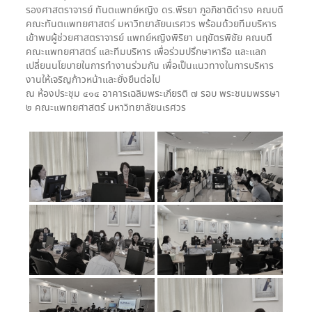
รองศาสตราจารย์ ทันตแพทย์หญิง ดร.พีรยา ภูอภิชาติดำรง คณบดี
คณะทันตแพทยศาสตร์ มหาวิทยาลัยนเรศวร พร้อมด้วยทีมบริหาร
เข้าพบผู้ช่วยศาสตราจารย์ แพทย์หญิงพิริยา นฤขัตรพิชัย คณบดี
คณะแพทยศาสตร์ และทีมบริหาร เพื่อร่วมปรึกษาหารือ และแลก
เปลี่ยนนโยบายในการทำงานร่วมกัน เพื่อเป็นแนวทางในการบริหาร
งานให้เจริญก้าวหน้าและยั่งยืนต่อไป
ณ ห้องประชุม ๔๑๔ อาคารเฉลิมพระเกียรติ ๗ รอบ พระชนมพรรษา
๒ คณะแพทยศาสตร์ มหาวิทยาลัยนเรศวร