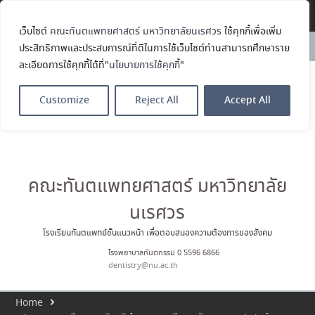
Translate »
เว็บไซต์
คณะทันตแพทยศาสตร์ มหาวิทยาลัยนเรศวร
ใช้คุกกี้เพื่อเพิ่ม
คณะทันตแพทยศาสตร์
News:
ประสิทธิภาพและประสบการณ์ที่ดีในการใช้เว็บไซต์ท่านสามารถศึกษาราย
มหาวิทยาลัยนเรศวร ร่วมออกบูธ
ละเอียดการใช้คุกกี้ได้ที่"
นโยบายการใช้คุกกี้
"
ประชาสัมพันธ์ หลักสูตรทันตแพทย
ศาสตรบัณฑิต และหลักสูตร
ประกาศนียบัตรผู้ช่วยทันตแพทย์
Customize
Reject All
Accept All
ในโครงการ Open House 2026
กิจกรรม NU Explore: เคลียร์ตัว
ตน ค้นหาตัวเอง
ประกาศคณะทันตแพทยศาสตร์
มหาวิทยาลัยนเรศวร เรื่อง ผู้ผ่าน
การสอบแข่งขันเข้าเป็นพนักงาน
คณะทันตแพทยศาสตร์ มหาวิทยาลัย
ราชการ (เงินรายได้) ตำแหน่ง ผู้
ปฏิบัติงานทันตกรรม
นเรศวร
ประมวลภาพบรรยากาศกิจกรรม
Dent Connect Board Game
โรงเรียนทันตแพทย์ชั้นแนวหน้า เพื่อตอบสนองความต้องการของสังคม
Café ครั้งที่ 1 เมื่อวันที่ 4 สิงหาคม
โรงพยาบาลทันตกรรม 0 5596 6866
2569 ณ คณะทันแพทยศาสตร์
dentistry@nu.ac.th
Home