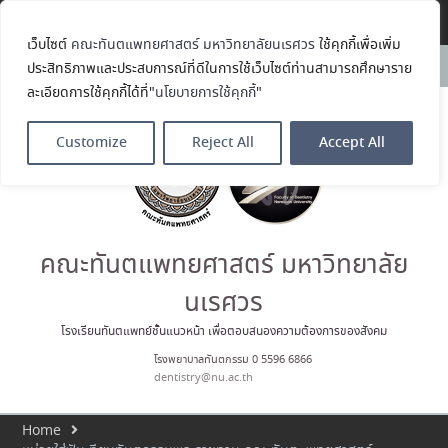
Translate »
เว็บไซต์
คณะทันตแพทยศาสตร์ มหาวิทยาลัยนเรศวร
ใช้คุกกี้เพื่อเพิ่ม
คณะทันตแพทยศาสตร์
News:
ประสิทธิภาพและประสบการณ์ที่ดีในการใช้เว็บไซต์ท่านสามารถศึกษาราย
มหาวิทยาลัยนเรศวร ร่วมออกบูธ
ละเอียดการใช้คุกกี้ได้ที่"
นโยบายการใช้คุกกี้
"
ประชาสัมพันธ์ หลักสูตรทันตแพทย
ศาสตรบัณฑิต และหลักสูตร
ประกาศนียบัตรผู้ช่วยทันตแพทย์
Customize
Reject All
Accept All
ในโครงการ Open House 2026
กิจกรรม NU Explore: เคลียร์ตัว
ตน ค้นหาตัวเอง
ประกาศคณะทันตแพทยศาสตร์
มหาวิทยาลัยนเรศวร เรื่อง ผู้ผ่าน
การสอบแข่งขันเข้าเป็นพนักงาน
คณะทันตแพทยศาสตร์ มหาวิทยาลัย
ราชการ (เงินรายได้) ตำแหน่ง ผู้
ปฏิบัติงานทันตกรรม
นเรศวร
ประมวลภาพบรรยากาศกิจกรรม
Dent Connect Board Game
โรงเรียนทันตแพทย์ชั้นแนวหน้า เพื่อตอบสนองความต้องการของสังคม
Café ครั้งที่ 1 เมื่อวันที่ 4 สิงหาคม
โรงพยาบาลทันตกรรม 0 5596 6866
2569 ณ คณะทันแพทยศาสตร์
dentistry@nu.ac.th
Home