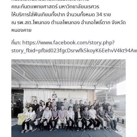
คณะทันตแพทยศาสตร์ มหาวิทยาลัยนเรศวร
ให้บริการใส่ฟันเทียมทั้งปาก จำนวนทั้งหมด 34 ราย
ณ รพ.สต.โพนทอง ตำบลโพนทอง อำเภอโพธิ์ตาก จังหวัด
หนองคาย
ที่มา:
https://www.facebook.com/story.php?
story_fbid=pfbid023fgcDsrwfk5koyK6EehvV4kt9