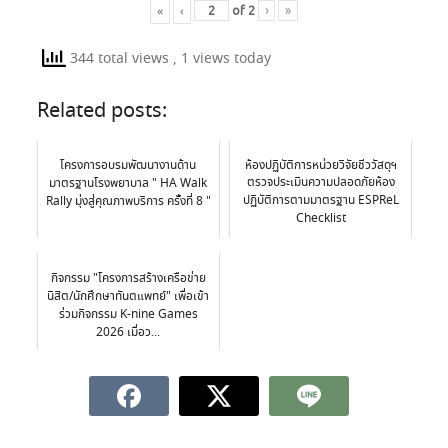
«
‹
of
2
›
»
344 total views
, 1 views today
Related posts:
โครงการอบรมพัฒนางานด้าน
ห้องปฏิบัติการหน่วยวิจัยชีววัสดุฯ
ตรวจประเมินความปลอดภัยห้อง
มาตรฐานโรงพยาบาล " HA Walk
ปฏิบัติการตามมาตรฐาน ESPReL
Rally มุ่งสู่คุณภาพบริการ ครั้งที่ 8 "
Checklist
กิจกรรม "โครงการสร้างเครือข่าย
นิสิต/นักศึกษาทันตแพทย์" เพื่อเข้า
ร่วมกิจกรรม K-nine Games
2026 เมื่อว...