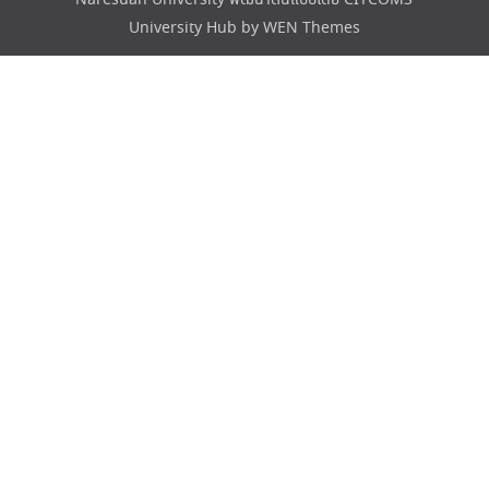
Naresuan University พัฒนาต้นแบบโดย CITCOMS
University Hub by
WEN Themes