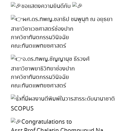
ขอแสดงความยินดีกับ
ผศ.ดร.ทพญ.ชลาธิป ชมพูนุท ณ อยุธยา
สาขาวิชาเวชศาสตร์ช่องปาก
ภาควิชาทันตกรรมวินิจฉัย
คณะทันตแพทยซศาสตร์
อ.ดร.ทพญ.ชัญญานุช ธีรวงศ์
สาขาวิชาพยาธิวิทยาช่องปาก
ภาควิชาทันตกรรมวินิจฉัย
คณะทันตแพทยซศาสตร์
ที่มีผลงานตีพิมพ์ในวารสารระดับนานาชาติ
SCOPUS
Congratulations to
Asst.Prof.Chalatip Chompunud Na