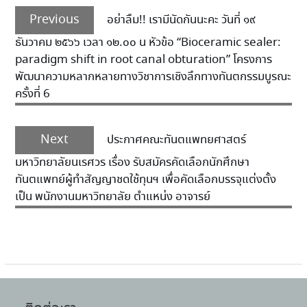
Previous
อย่าลืม!! เรามีนัดกันนะคะ วันที่ ๑๙
ธันวาคม ๒๕๖๖ เวลา ๑๒.๐๐ น หัวข้อ “Bioceramic sealer:
paradigm shift in root canal obturation” โครงการ
พัฒนาความหลากหลายทางวิชาการเชิงลึกทางทันตกรรมบูรณะ
ครั้งที่ 6
Next
ประกาศคณะทันตแพทยศาสตร์
มหาวิทยาลัยนเรศวร เรื่อง รับสมัครคัดเลือกนักศึกษา
ทันตแพทย์ผู้ทำสัญญาชดใช้ทุนฯ เพื่อคัดเลือกบรรจุแต่งตั้ง
เป็น พนักงานมหาวิทยาลัย ตำแหน่ง อาจารย์