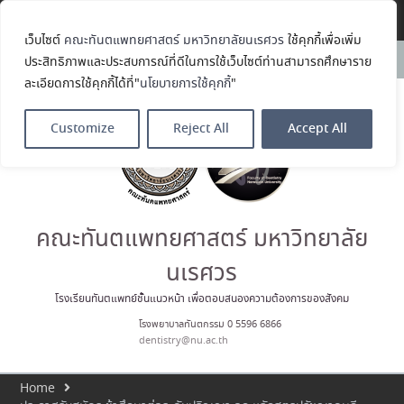
Translate »
เว็บไซต์
คณะทันตแพทยศาสตร์ มหาวิทยาลัยนเรศวร
ใช้คุกกี้เพื่อเพิ่ม
คณะทันตแพทยศาสตร์
News:
ประสิทธิภาพและประสบการณ์ที่ดีในการใช้เว็บไซต์ท่านสามารถศึกษาราย
มหาวิทยาลัยนเรศวร ร่วมออกบูธ
ละเอียดการใช้คุกกี้ได้ที่"
นโยบายการใช้คุกกี้
"
ประชาสัมพันธ์ หลักสูตรทันตแพทย
ศาสตรบัณฑิต และหลักสูตร
ประกาศนียบัตรผู้ช่วยทันตแพทย์
Customize
Reject All
Accept All
ในโครงการ Open House 2026
กิจกรรม NU Explore: เคลียร์ตัว
ตน ค้นหาตัวเอง
ประกาศคณะทันตแพทยศาสตร์
มหาวิทยาลัยนเรศวร เรื่อง ผู้ผ่าน
การสอบแข่งขันเข้าเป็นพนักงาน
คณะทันตแพทยศาสตร์ มหาวิทยาลัย
ราชการ (เงินรายได้) ตำแหน่ง ผู้
ปฏิบัติงานทันตกรรม
นเรศวร
ประมวลภาพบรรยากาศกิจกรรม
Dent Connect Board Game
โรงเรียนทันตแพทย์ชั้นแนวหน้า เพื่อตอบสนองความต้องการของสังคม
Café ครั้งที่ 1 เมื่อวันที่ 4 สิงหาคม
โรงพยาบาลทันตกรรม 0 5596 6866
2569 ณ คณะทันแพทยศาสตร์
dentistry@nu.ac.th
Home