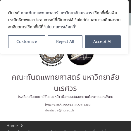
Translate »
เว็บไซต์
คณะทันตแพทยศาสตร์ มหาวิทยาลัยนเรศวร
ใช้คุกกี้เพื่อเพิ่ม
คณะทันตแพทยศาสตร์
News:
ประสิทธิภาพและประสบการณ์ที่ดีในการใช้เว็บไซต์ท่านสามารถศึกษาราย
มหาวิทยาลัยนเรศวร ร่วมออกบูธ
ละเอียดการใช้คุกกี้ได้ที่"
นโยบายการใช้คุกกี้
"
ประชาสัมพันธ์ หลักสูตรทันตแพทย
ศาสตรบัณฑิต และหลักสูตร
ประกาศนียบัตรผู้ช่วยทันตแพทย์
Customize
Reject All
Accept All
ในโครงการ Open House 2026
กิจกรรม NU Explore: เคลียร์ตัว
ตน ค้นหาตัวเอง
ประกาศคณะทันตแพทยศาสตร์
มหาวิทยาลัยนเรศวร เรื่อง ผู้ผ่าน
การสอบแข่งขันเข้าเป็นพนักงาน
คณะทันตแพทยศาสตร์ มหาวิทยาลัย
ราชการ (เงินรายได้) ตำแหน่ง ผู้
ปฏิบัติงานทันตกรรม
นเรศวร
ประมวลภาพบรรยากาศกิจกรรม
Dent Connect Board Game
โรงเรียนทันตแพทย์ชั้นแนวหน้า เพื่อตอบสนองความต้องการของสังคม
Café ครั้งที่ 1 เมื่อวันที่ 4 สิงหาคม
โรงพยาบาลทันตกรรม 0 5596 6866
2569 ณ คณะทันแพทยศาสตร์
dentistry@nu.ac.th
Home