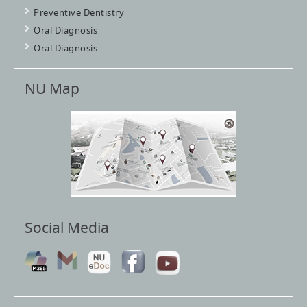
Preventive Dentistry
Oral Diagnosis
Oral Diagnosis
NU Map
Social Media