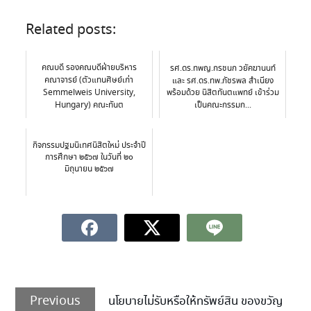
Related posts:
คณบดี รองคณบดีฝ่ายบริหาร
รศ.ดร.ทพญ.กรชนก วยัคฆานนท์
คณาจารย์ (ตัวแทนศิษย์เก่า
และ รศ.ดร.ทพ.ภัชรพล สำเนียง
Semmelweis University,
พร้อมด้วย นิสิตทันตแพทย์ เข้าร่วม
Hungary) คณะทันต
เป็นคณะกรรมก...
แพทยศาสตร์...
กิจกรรมปฐมนิเทศนิสิตใหม่ ประจำปี
การศึกษา ๒๕๖๗ ในวันที่ ๒๐
มิถุนายน ๒๕๖๗
Previous
นโยบายไม่รับหรือให้ทรัพย์สิน ของขวัญ