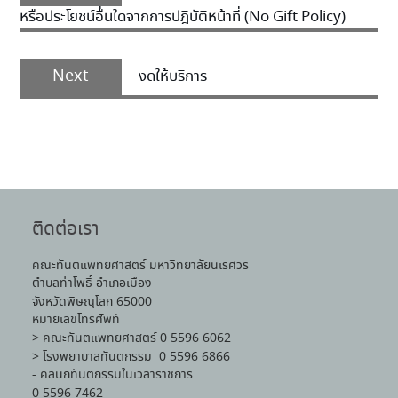
หรือประโยชน์อื่นใดจากการปฎิบัติหน้าที่ (No Gift Policy)
Next
งดให้บริการ
ติดต่อเรา
คณะทันตแพทยศาสตร์ มหาวิทยาลัยนเรศวร
ตำบลท่าโพธิ์ อำเภอเมือง
จังหวัดพิษณุโลก 65000
หมายเลขโทรศัพท์
> คณะทันตแพทยศาสตร์ 0 5596 6062
> โรงพยาบาลทันตกรรม 0 5596 6866
- คลินิกทันตกรรมในเวลาราชการ
0 5596 7462