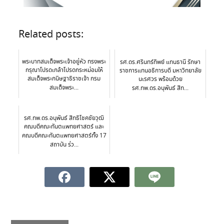
Related posts:
พระบาทสมเด็จพระเจ้าอยู่หัว ทรงพระ
รศ.ดร.ศรินทร์ทิพย์ แทนธานี รักษา
กรุณาโปรดเกล้าโปรดกระหม่อมให้
ราชการแทนอธิการบดี มหาวิทยาลัย
สมเด็จพระกนิษฐาธิราชเจ้า กรม
นเรศวร พร้อมด้วย
สมเด็จพระ...
รศ.ทพ.ดร.อนุพันธ์ สิท...
รศ.ทพ.ดร.อนุพันธ์ สิทธิโชคชัยวุฒิ
คณบดีคณะทันตแพทยศาสตร์ และ
คณบดีคณะทันตแพทยศาสตร์ทั้ง 17
สถาบัน ร่ว...