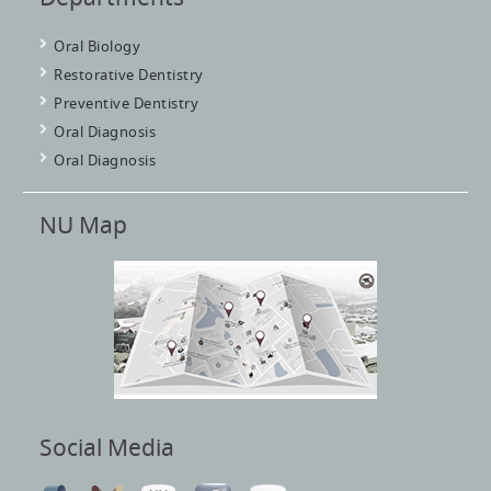
Oral Biology
Restorative Dentistry
Preventive Dentistry
Oral Diagnosis
Oral Diagnosis
NU Map
Social Media