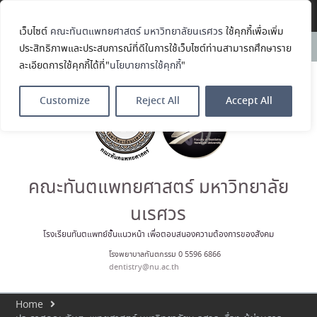
Translate »
เว็บไซต์
คณะทันตแพทยศาสตร์ มหาวิทยาลัยนเรศวร
ใช้คุกกี้เพื่อเพิ่ม
คณะทันตแพทยศาสตร์
News:
ประสิทธิภาพและประสบการณ์ที่ดีในการใช้เว็บไซต์ท่านสามารถศึกษาราย
มหาวิทยาลัยนเรศวร ร่วมออกบูธ
ละเอียดการใช้คุกกี้ได้ที่"
นโยบายการใช้คุกกี้
"
ประชาสัมพันธ์ หลักสูตรทันตแพทย
ศาสตรบัณฑิต และหลักสูตร
ประกาศนียบัตรผู้ช่วยทันตแพทย์
Customize
Reject All
Accept All
ในโครงการ Open House 2026
กิจกรรม NU Explore: เคลียร์ตัว
ตน ค้นหาตัวเอง
ประกาศคณะทันตแพทยศาสตร์
มหาวิทยาลัยนเรศวร เรื่อง ผู้ผ่าน
การสอบแข่งขันเข้าเป็นพนักงาน
คณะทันตแพทยศาสตร์ มหาวิทยาลัย
ราชการ (เงินรายได้) ตำแหน่ง ผู้
ปฏิบัติงานทันตกรรม
นเรศวร
ประมวลภาพบรรยากาศกิจกรรม
Dent Connect Board Game
โรงเรียนทันตแพทย์ชั้นแนวหน้า เพื่อตอบสนองความต้องการของสังคม
Café ครั้งที่ 1 เมื่อวันที่ 4 สิงหาคม
โรงพยาบาลทันตกรรม 0 5596 6866
2569 ณ คณะทันแพทยศาสตร์
dentistry@nu.ac.th
Home