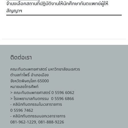
จำนงเลือกสถานที่ปฏิบัติงานให้นักศึกษาทันตแพทย์ผู้ให้
สัญญาฯ
ติดต่อเรา
คณะทันตแพทยศาสตร์ มหาวิทยาลัยนเรศวร
ตำบลท่าโพธิ์ อำเภอเมือง
จังหวัดพิษณุโลก 65000
หมายเลขโทรศัพท์
> คณะทันตแพทยศาสตร์ 0 5596 6062
> โรงพยาบาลทันตกรรม 0 5596 6866
- คลินิกทันตกรรมในเวลาราชการ
0 5596 7462
- คลินิกทันตกรรมนอกเวลาราชการ
081-962-1229, 081-888-9226