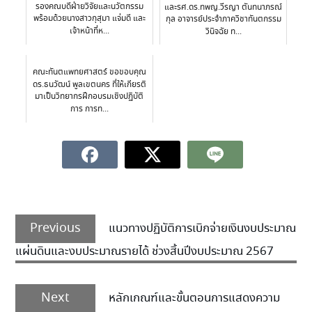
รองคณบดีฝ่ายวิจัยและนวัตกรรม
และรศ.ดร.ทพญ.วีรญา ตันทนาภรณ์
พร้อมด้วยนางสาวกุสุมา แจ่มดี และ
กุล อาจารย์ประจำภาควิชาทันตกรรม
เจ้าหน้าที่ห...
วินิจฉัย ท...
คณะทันตแพทยศาสตร์ ขอขอบคุณ
ดร.ธนวัฒน์ พูลเขตนคร ที่ให้เกียรติ
มาเป็นวิทยากรฝึกอบรมเชิงปฏิบัติ
การ การท...
Previous
แนวทางปฏิบัติการเบิกจ่ายเงินงบประมาณ
แผ่นดินและงบประมาณรายได้ ช่วงสิ้นปีงบประมาณ 2567
Next
หลักเกณฑ์และขั้นตอนการแสดงความ