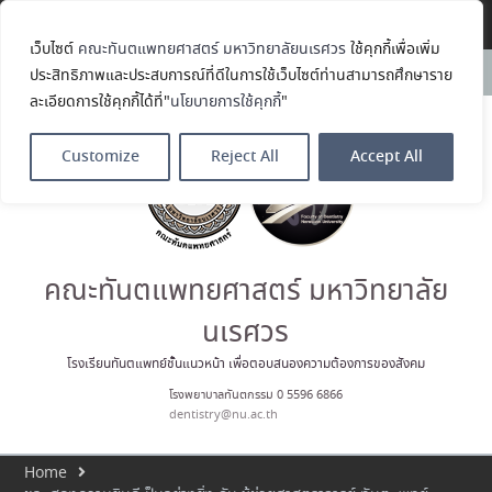
Translate »
เว็บไซต์
คณะทันตแพทยศาสตร์ มหาวิทยาลัยนเรศวร
ใช้คุกกี้เพื่อเพิ่ม
ประกาศคณะทันตแพทยศาสตร์
News:
ประสิทธิภาพและประสบการณ์ที่ดีในการใช้เว็บไซต์ท่านสามารถศึกษาราย
มหาวิทยาลัยนเรศวร เรื่อง ผู้ผ่าน
ละเอียดการใช้คุกกี้ได้ที่"
นโยบายการใช้คุกกี้
"
การสอบแข่งขันเข้าเป็นลูกจ้าง
ชั่วคราวรายวัน ตำแหน่ง พนักงาน
ทั่วไป
Customize
Reject All
Accept All
คณะทันตแพทยศาสตร์
มหาวิทยาลัยนเรศวร ร่วมออกบูธ
ประชาสัมพันธ์ หลักสูตรทันตแพทย
ศาสตรบัณฑิต และหลักสูตร
ประกาศนียบัตรผู้ช่วยทันตแพทย์
ในโครงการ Open House 2026
คณะทันตแพทยศาสตร์ มหาวิทยาลัย
กิจกรรม NU Explore: เคลียร์ตัว
ตน ค้นหาตัวเอง
นเรศวร
ขอแสดงความยินดีกับ รศ.ทพญ.รัช
วรรณ ตัณศลารักษ์ อาจารย์ประจำ
โรงเรียนทันตแพทย์ชั้นแนวหน้า เพื่อตอบสนองความต้องการของสังคม
ภาควิชาทันตกรรมป้องกัน สาขาวิชา
โรงพยาบาลทันตกรรม 0 5596 6866
ทันตกรรมจัดฟัน ในโอกาสได้รับ
dentistry@nu.ac.th
ตำแหน่ง เลขาธิการสมาคม
ทันตแพทย์จัดฟันแห่ง
ประเทศไทย วาระ พ.ศ. 2569–2571
Home