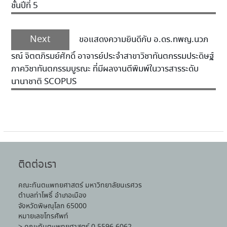
ชั้นปีที่ 5
Next
ขอแสดงความยินดีกับ อ.ดร.ทพญ.นวภ
รณ์ จิตตภิรมย์ศักดิ์ อาจารย์ประจำสาขาวิชาทันตกรรมประดิษฐ์
ภาควิชาทันตกรรมบูรณะ ที่มีผลงานตีพิมพ์ในวารสารระดับ
นานาชาติ SCOPUS
ติดต่อเรา
คณะทันตแพทยศาสตร์ มหาวิทยาลัยนเรศวร
ตำบลท่าโพธิ์ อำเภอเมือง
จังหวัดพิษณุโลก 65000
หมายเลขโทรศัพท์