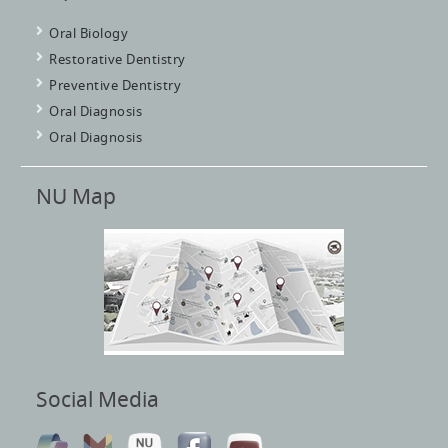
Oral Biology
Restorative Dentistry
Preventive Dentistry
Oral Diagnosis
Oral Diagnosis
NU Map
Social Media