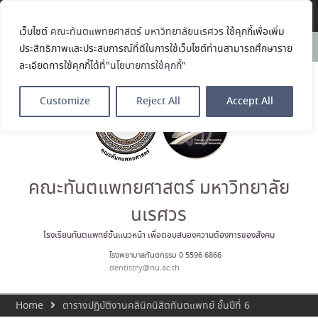
Translate »
เว็บไซต์
คณะทันตแพทยศาสตร์ มหาวิทยาลัยนเรศวร
ใช้คุกกี้เพื่อเพิ่ม
คณะทันตแพทยศาสตร์
News:
ประสิทธิภาพและประสบการณ์ที่ดีในการใช้เว็บไซต์ท่านสามารถศึกษาราย
มหาวิทยาลัยนเรศวร ร่วมออกบูธ
ละเอียดการใช้คุกกี้ได้ที่"
นโยบายการใช้คุกกี้
"
ประชาสัมพันธ์ หลักสูตรทันตแพทย
ศาสตรบัณฑิต และหลักสูตร
ประกาศนียบัตรผู้ช่วยทันตแพทย์
Customize
Reject All
Accept All
ในโครงการ Open House 2026
กิจกรรม NU Explore: เคลียร์ตัว
ตน ค้นหาตัวเอง
ประกาศคณะทันตแพทยศาสตร์
มหาวิทยาลัยนเรศวร เรื่อง ผู้ผ่าน
การสอบแข่งขันเข้าเป็นพนักงาน
คณะทันตแพทยศาสตร์ มหาวิทยาลัย
ราชการ (เงินรายได้) ตำแหน่ง ผู้
ปฏิบัติงานทันตกรรม
นเรศวร
ประมวลภาพบรรยากาศกิจกรรม
Dent Connect Board Game
โรงเรียนทันตแพทย์ชั้นแนวหน้า เพื่อตอบสนองความต้องการของสังคม
Café ครั้งที่ 1 เมื่อวันที่ 4 สิงหาคม
โรงพยาบาลทันตกรรม 0 5596 6866
2569 ณ คณะทันแพทยศาสตร์
dentistry@nu.ac.th
Home
ตารางปฏิบัติงานคลินิกนิสิตทันตแพทย์ ชั้นปีที่ 6