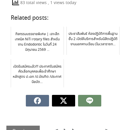
83 total views
, 1 views today
Related posts:
ประชาสัมพันธ์ ห้องปฏิบัติการพื้นฐาน
กิจกรรมบรรยายพิเศษ | เจาะลึก
ชั้น 2 เปิดให้บริการสำหรับนิสิตปฏิบัติ
เทคนิค NiTi rotary files สำหรับ
งานนอกคาบเรียน (ในเวลาราชก...
งาน Endodontic ในวันที่ 24
มิถุนายน 2569 ...
เปิดรับสมัครแล้ว!!! ประกาศรับสมัคร
คัดเลือกบุคคลเพื่อเข้าศึกษา
หลักสูตร ป.เอก /ป.บัณฑิต /ประกาศ
นียบัต...