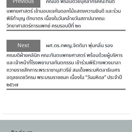
Previous
คณบดี พร้อมด้วยบุคลากรคณะทันต
แพทยศาสตร์ เข้ามอบแจกันดอกไม้แสดงความยินดี และร่วม
พิธีทำบุญ ตักบาตร เนื่องในวันคล้ายวันสถาปนาคณะ
วิทยาศาสตร์การแพทย์ ครบรอบปีที่ ๒๓
Next
ผศ.ดร.ทพญ.จิตติมา พุ่มกลิ่น รอง
คณบดีฝ่ายคลินิก คณะทันตแพทยศาสตร์ พร้อมด้วยผู้บริหาร
และเจ้าหน้าที่โรงพยาบาลทันตกรรม เข้าร่วมพิธีวางพวงมาลา
ถวายราชสักการะพระราชานุสาวรีย์ สมเด็จพระมหิตลาธิเบศร
อดุลยเดชวิกรม พระบรมราชชนก เนื่องใน “วันมหิดล” ประจำปี
๒๕๖๗