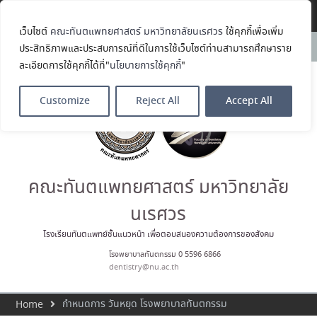
Translate »
เว็บไซต์
คณะทันตแพทยศาสตร์ มหาวิทยาลัยนเรศวร
ใช้คุกกี้เพื่อเพิ่ม
คณะทันตแพทยศาสตร์
News:
ประสิทธิภาพและประสบการณ์ที่ดีในการใช้เว็บไซต์ท่านสามารถศึกษาราย
มหาวิทยาลัยนเรศวร ร่วมออกบูธ
ละเอียดการใช้คุกกี้ได้ที่"
นโยบายการใช้คุกกี้
"
ประชาสัมพันธ์ หลักสูตรทันตแพทย
ศาสตรบัณฑิต และหลักสูตร
ประกาศนียบัตรผู้ช่วยทันตแพทย์
Customize
Reject All
Accept All
ในโครงการ Open House 2026
กิจกรรม NU Explore: เคลียร์ตัว
ตน ค้นหาตัวเอง
ประกาศคณะทันตแพทยศาสตร์
มหาวิทยาลัยนเรศวร เรื่อง ผู้ผ่าน
การสอบแข่งขันเข้าเป็นพนักงาน
คณะทันตแพทยศาสตร์ มหาวิทยาลัย
ราชการ (เงินรายได้) ตำแหน่ง ผู้
ปฏิบัติงานทันตกรรม
นเรศวร
ประมวลภาพบรรยากาศกิจกรรม
Dent Connect Board Game
โรงเรียนทันตแพทย์ชั้นแนวหน้า เพื่อตอบสนองความต้องการของสังคม
Café ครั้งที่ 1 เมื่อวันที่ 4 สิงหาคม
โรงพยาบาลทันตกรรม 0 5596 6866
2569 ณ คณะทันแพทยศาสตร์
dentistry@nu.ac.th
กำหนดการ วันหยุด โรงพยาบาลทันตกรรม
Home