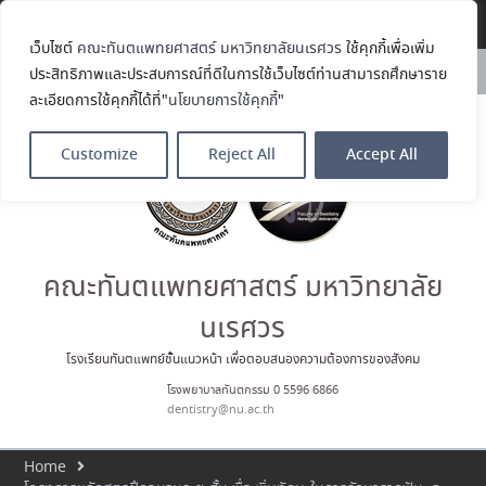
Translate »
เว็บไซต์
คณะทันตแพทยศาสตร์ มหาวิทยาลัยนเรศวร
ใช้คุกกี้เพื่อเพิ่ม
คณะทันตแพทยศาสตร์
News:
ประสิทธิภาพและประสบการณ์ที่ดีในการใช้เว็บไซต์ท่านสามารถศึกษาราย
มหาวิทยาลัยนเรศวร ร่วมออกบูธ
ละเอียดการใช้คุกกี้ได้ที่"
นโยบายการใช้คุกกี้
"
ประชาสัมพันธ์ หลักสูตรทันตแพทย
ศาสตรบัณฑิต และหลักสูตร
ประกาศนียบัตรผู้ช่วยทันตแพทย์
Customize
Reject All
Accept All
ในโครงการ Open House 2026
กิจกรรม NU Explore: เคลียร์ตัว
ตน ค้นหาตัวเอง
ประกาศคณะทันตแพทยศาสตร์
มหาวิทยาลัยนเรศวร เรื่อง ผู้ผ่าน
การสอบแข่งขันเข้าเป็นพนักงาน
คณะทันตแพทยศาสตร์ มหาวิทยาลัย
ราชการ (เงินรายได้) ตำแหน่ง ผู้
ปฏิบัติงานทันตกรรม
นเรศวร
ประมวลภาพบรรยากาศกิจกรรม
Dent Connect Board Game
โรงเรียนทันตแพทย์ชั้นแนวหน้า เพื่อตอบสนองความต้องการของสังคม
Café ครั้งที่ 1 เมื่อวันที่ 4 สิงหาคม
โรงพยาบาลทันตกรรม 0 5596 6866
2569 ณ คณะทันแพทยศาสตร์
dentistry@nu.ac.th
Home