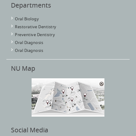
Departments
Oral Biology
Restorative Dentistry
Preventive Dentistry
Oral Diagnosis
Oral Diagnosis
NU Map
Social Media