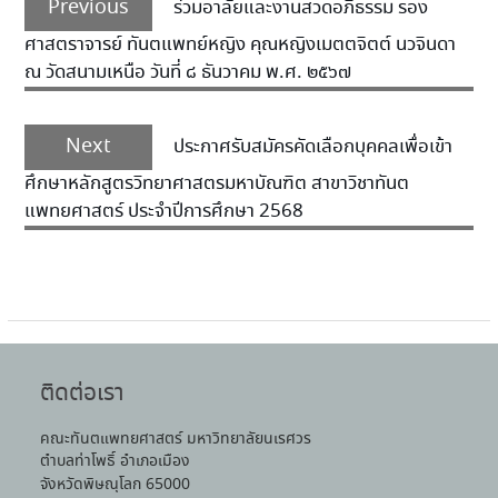
Previous
ร่วมอาลัยและงานสวดอภิธรรม รอง
ศาสตราจารย์ ทันตแพทย์หญิง คุณหญิงเมตตจิตต์ นวจินดา
ณ วัดสนามเหนือ วันที่ ๘ ธันวาคม พ.ศ. ๒๕๖๗
Next
ประกาศรับสมัครคัดเลือกบุคคลเพื่อเข้า
ศึกษาหลักสูตรวิทยาศาสตรมหาบัณฑิต สาขาวิชาทันต
แพทยศาสตร์ ประจำปีการศึกษา 2568
ติดต่อเรา
คณะทันตแพทยศาสตร์ มหาวิทยาลัยนเรศวร
ตำบลท่าโพธิ์ อำเภอเมือง
จังหวัดพิษณุโลก 65000