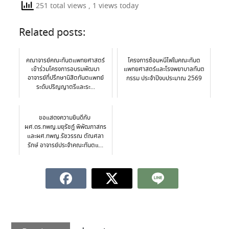
251 total views
, 1 views today
Related posts:
คณาจารย์คณะทันตแพทยศาสตร์
โครงการซ้อมหนีไฟในคณะทันต
เข้าร่วมโครงการอบรมพัฒนา
แพทยศาสตร์และโรงพยาบาลทันต
อาจารย์ที่ปรึกษานิสิตทันตแพทย์
กรรม ประจำปีงบประมาณ 2569
ระดับปริญญาตรีและระ...
ขอแสดงความยินดีกับ
ผศ.ดร.ทพญ.มยุรัชฎ์ พิพัฒภาสกร
และผศ.ทพญ.รัชวรรณ ตัณศลา
รักษ์ อาจารย์ประจำคณะทันตแ...