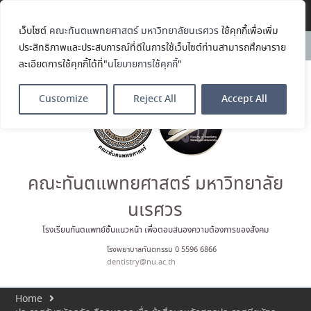
Translate »
เว็บไซต์
คณะทันตแพทยศาสตร์ มหาวิทยาลัยนเรศวร
ใช้คุกกี้เพื่อเพิ่ม
คณะทันตแพทยศาสตร์
News:
ประสิทธิภาพและประสบการณ์ที่ดีในการใช้เว็บไซต์ท่านสามารถศึกษาราย
มหาวิทยาลัยนเรศวร ร่วมออกบูธ
ละเอียดการใช้คุกกี้ได้ที่"
นโยบายการใช้คุกกี้
"
ประชาสัมพันธ์ หลักสูตรทันตแพทย
ศาสตรบัณฑิต และหลักสูตร
ประกาศนียบัตรผู้ช่วยทันตแพทย์
Customize
Reject All
Accept All
ในโครงการ Open House 2026
กิจกรรม NU Explore: เคลียร์ตัว
ตน ค้นหาตัวเอง
ประกาศคณะทันตแพทยศาสตร์
มหาวิทยาลัยนเรศวร เรื่อง ผู้ผ่าน
การสอบแข่งขันเข้าเป็นพนักงาน
คณะทันตแพทยศาสตร์ มหาวิทยาลัย
ราชการ (เงินรายได้) ตำแหน่ง ผู้
ปฏิบัติงานทันตกรรม
นเรศวร
ประมวลภาพบรรยากาศกิจกรรม
Dent Connect Board Game
โรงเรียนทันตแพทย์ชั้นแนวหน้า เพื่อตอบสนองความต้องการของสังคม
Café ครั้งที่ 1 เมื่อวันที่ 4 สิงหาคม
โรงพยาบาลทันตกรรม 0 5596 6866
2569 ณ คณะทันแพทยศาสตร์
dentistry@nu.ac.th
Home