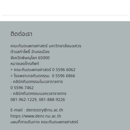
ติดต่อเรา
คณะทันตแพทยศาสตร์ มหาวิทยาลัยนเรศวร
ตำบลท่าโพธิ์ อำเภอเมือง
จังหวัดพิษณุโลก 65000
หมายเลขโทรศัพท์
> คณะทันตแพทยศาสตร์ 0 5596 6062
> โรงพยาบาลทันตกรรม 0 5596 6866
- คลินิกทันตกรรมในเวลาราชการ
0 5596 7462
- คลินิกทันตกรรมนอกเวลาราชการ
081-962-1229, 081-888-9226
E-mail : dentistry@nu.ac.th
https://www.dent.nu.ac.th
แผนที่การเดินทาง คณะทันตแพทยศาสตร์