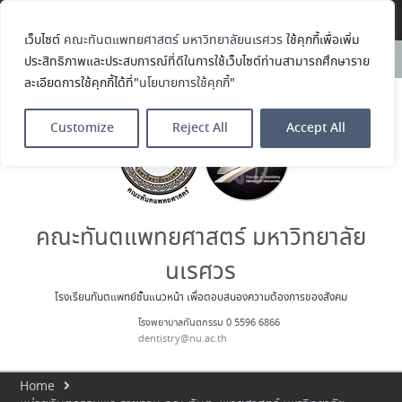
Translate »
เว็บไซต์
คณะทันตแพทยศาสตร์ มหาวิทยาลัยนเรศวร
ใช้คุกกี้เพื่อเพิ่ม
คณะทันตแพทยศาสตร์
News:
ประสิทธิภาพและประสบการณ์ที่ดีในการใช้เว็บไซต์ท่านสามารถศึกษาราย
มหาวิทยาลัยนเรศวร ร่วมออกบูธ
ละเอียดการใช้คุกกี้ได้ที่"
นโยบายการใช้คุกกี้
"
ประชาสัมพันธ์ หลักสูตรทันตแพทย
ศาสตรบัณฑิต และหลักสูตร
ประกาศนียบัตรผู้ช่วยทันตแพทย์
Customize
Reject All
Accept All
ในโครงการ Open House 2026
กิจกรรม NU Explore: เคลียร์ตัว
ตน ค้นหาตัวเอง
ประกาศคณะทันตแพทยศาสตร์
มหาวิทยาลัยนเรศวร เรื่อง ผู้ผ่าน
การสอบแข่งขันเข้าเป็นพนักงาน
คณะทันตแพทยศาสตร์ มหาวิทยาลัย
ราชการ (เงินรายได้) ตำแหน่ง ผู้
ปฏิบัติงานทันตกรรม
นเรศวร
ประมวลภาพบรรยากาศกิจกรรม
Dent Connect Board Game
โรงเรียนทันตแพทย์ชั้นแนวหน้า เพื่อตอบสนองความต้องการของสังคม
Café ครั้งที่ 1 เมื่อวันที่ 4 สิงหาคม
โรงพยาบาลทันตกรรม 0 5596 6866
2569 ณ คณะทันแพทยศาสตร์
dentistry@nu.ac.th
Home