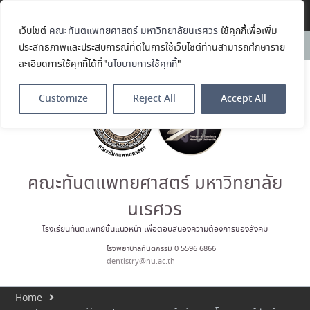
Translate »
เว็บไซต์
คณะทันตแพทยศาสตร์ มหาวิทยาลัยนเรศวร
ใช้คุกกี้เพื่อเพิ่ม
คณะทันตแพทยศาสตร์
News:
ประสิทธิภาพและประสบการณ์ที่ดีในการใช้เว็บไซต์ท่านสามารถศึกษาราย
มหาวิทยาลัยนเรศวร ร่วมออกบูธ
ละเอียดการใช้คุกกี้ได้ที่"
นโยบายการใช้คุกกี้
"
ประชาสัมพันธ์ หลักสูตรทันตแพทย
ศาสตรบัณฑิต และหลักสูตร
ประกาศนียบัตรผู้ช่วยทันตแพทย์
Customize
Reject All
Accept All
ในโครงการ Open House 2026
กิจกรรม NU Explore: เคลียร์ตัว
ตน ค้นหาตัวเอง
ประกาศคณะทันตแพทยศาสตร์
มหาวิทยาลัยนเรศวร เรื่อง ผู้ผ่าน
การสอบแข่งขันเข้าเป็นพนักงาน
คณะทันตแพทยศาสตร์ มหาวิทยาลัย
ราชการ (เงินรายได้) ตำแหน่ง ผู้
ปฏิบัติงานทันตกรรม
นเรศวร
ประมวลภาพบรรยากาศกิจกรรม
Dent Connect Board Game
โรงเรียนทันตแพทย์ชั้นแนวหน้า เพื่อตอบสนองความต้องการของสังคม
Café ครั้งที่ 1 เมื่อวันที่ 4 สิงหาคม
โรงพยาบาลทันตกรรม 0 5596 6866
2569 ณ คณะทันแพทยศาสตร์
dentistry@nu.ac.th
Home