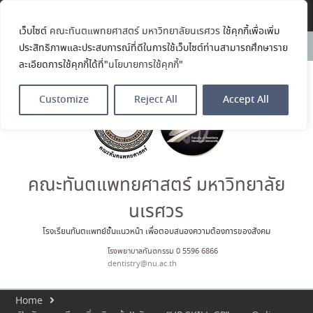
Translate »
เว็บไซต์
คณะทันตแพทยศาสตร์ มหาวิทยาลัยนเรศวร
ใช้คุกกี้เพื่อเพิ่ม
คณะทันตแพทยศาสตร์
News:
ประสิทธิภาพและประสบการณ์ที่ดีในการใช้เว็บไซต์ท่านสามารถศึกษาราย
มหาวิทยาลัยนเรศวร ร่วมออกบูธ
ละเอียดการใช้คุกกี้ได้ที่"
นโยบายการใช้คุกกี้
"
ประชาสัมพันธ์ หลักสูตรทันตแพทย
ศาสตรบัณฑิต และหลักสูตร
ประกาศนียบัตรผู้ช่วยทันตแพทย์
Customize
Reject All
Accept All
ในโครงการ Open House 2026
กิจกรรม NU Explore: เคลียร์ตัว
ตน ค้นหาตัวเอง
ประกาศคณะทันตแพทยศาสตร์
มหาวิทยาลัยนเรศวร เรื่อง ผู้ผ่าน
การสอบแข่งขันเข้าเป็นพนักงาน
คณะทันตแพทยศาสตร์ มหาวิทยาลัย
ราชการ (เงินรายได้) ตำแหน่ง ผู้
ปฏิบัติงานทันตกรรม
นเรศวร
ประมวลภาพบรรยากาศกิจกรรม
Dent Connect Board Game
โรงเรียนทันตแพทย์ชั้นแนวหน้า เพื่อตอบสนองความต้องการของสังคม
Café ครั้งที่ 1 เมื่อวันที่ 4 สิงหาคม
โรงพยาบาลทันตกรรม 0 5596 6866
2569 ณ คณะทันแพทยศาสตร์
dentistry@nu.ac.th
Home