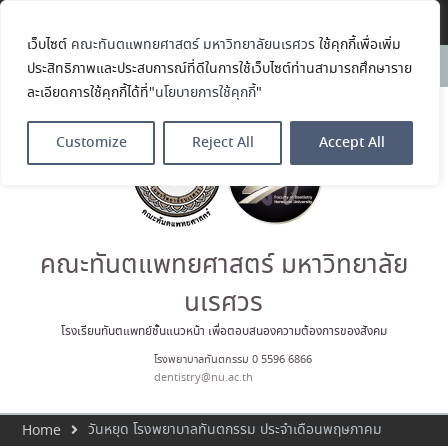
Translate »
เว็บไซต์
คณะทันตแพทยศาสตร์ มหาวิทยาลัยนเรศวร
ใช้คุกกี้เพื่อเพิ่ม
ขอแสดงความยินดีกับ รศ.ทพญ.รัช
News:
ประสิทธิภาพและประสบการณ์ที่ดีในการใช้เว็บไซต์ท่านสามารถศึกษาราย
วรรณ ตัณศลารักษ์ อาจารย์ประจำ
ละเอียดการใช้คุกกี้ได้ที่"
นโยบายการใช้คุกกี้
"
ภาควิชาทันตกรรมป้องกัน สาขาวิชา
ทันตกรรมจัดฟัน ในโอกาสได้รับ
ตำแหน่ง เลขาธิการสมาคม
Customize
Reject All
Accept All
ทันตแพทย์จัดฟันแห่ง
ประเทศไทย วาระ พ.ศ. 2569–2571
ประมวลภาพบรรยากาศกิจกรรม
Dent Connect Board Game
Café ครั้งที่ 1 เมื่อวันที่ 4 สิงหาคม
2569 ณ คณะทันแพทยศาสตร์
คณะทันตแพทยศาสตร์ มหาวิทยาลัย
คณะทันตแพทยศาสตร์
มหาวิทยาลัยนเรศวร ร่วมออกบูธ
นเรศวร
ประชาสัมพันธ์ หลักสูตรทันตแพทย
ศาสตรบัณฑิต และหลักสูตร
โรงเรียนทันตแพทย์ชั้นแนวหน้า เพื่อตอบสนองความต้องการของสังคม
ประกาศนียบัตรผู้ช่วยทันตแพทย์
โรงพยาบาลทันตกรรม 0 5596 6866
ในโครงการ Open House 2026
dentistry@nu.ac.th
กิจกรรม NU Explore: เคลียร์ตัว
ตน ค้นหาตัวเอง
วันหยุด โรงพยาบาลทันตกรรม ประจำเดือนพฤษภาคม
Home