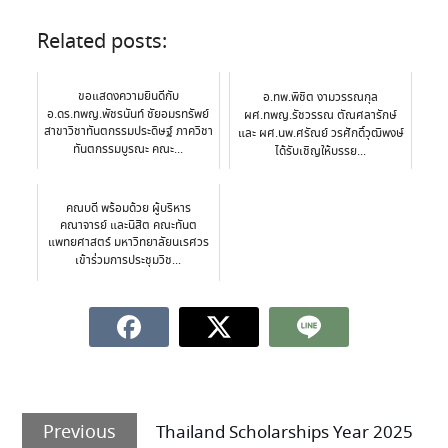
Related posts:
ขอแสดงความยินดีกับ
อ.ทพ.พิชิต งามวรรณกุล
อ.ดร.ทพญ.พัชรนันท์ ชัยอมรทรัพย์
ผศ.ทพญ.รัชวรรณ ตัณศลารักษ์
สาขาวิชาทันตกรรมประดิษฐ์ ภาควิชา
และ ผศ.นพ.ศรัณย์ วรศักดิ์วุฒิพงษ์
ทันตกรรมบูรณะ คณะ...
ได้รับเชิญให้บรรย...
คณบดี พร้อมด้วย ผู้บริหาร
คณาจารย์ และนิสิต คณะทันต
แพทยศาสตร์ มหาวิทยาลัยนเรศวร
เข้าร่วมการประชุมวิช...
Previous
Thailand Scholarships Year 2025