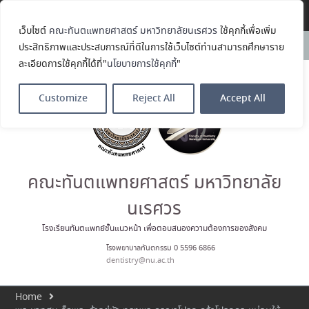
ตำแหน่ง เลขาธิการสมาคม
Translate »
ทันตแพทย์จัดฟันแห่ง
เว็บไซต์
คณะทันตแพทยศาสตร์ มหาวิทยาลัยนเรศวร
ใช้คุกกี้เพื่อเพิ่ม
ประเทศไทย วาระ พ.ศ. 2569–2571
News:
ประสิทธิภาพและประสบการณ์ที่ดีในการใช้เว็บไซต์ท่านสามารถศึกษาราย
ประมวลภาพบรรยากาศกิจกรรม
Dent Connect Board Game
ละเอียดการใช้คุกกี้ได้ที่"
นโยบายการใช้คุกกี้
"
Café ครั้งที่ 1 เมื่อวันที่ 4 สิงหาคม
2569 ณ คณะทันแพทยศาสตร์
Customize
Reject All
Accept All
คณะทันตแพทยศาสตร์
มหาวิทยาลัยนเรศวร ร่วมออกบูธ
ประชาสัมพันธ์ หลักสูตรทันตแพทย
ศาสตรบัณฑิต และหลักสูตร
ประกาศนียบัตรผู้ช่วยทันตแพทย์
ในโครงการ Open House 2026
คณะทันตแพทยศาสตร์ มหาวิทยาลัย
กิจกรรม NU Explore: เคลียร์ตัว
ตน ค้นหาตัวเอง
นเรศวร
โรงเรียนทันตแพทย์ชั้นแนวหน้า เพื่อตอบสนองความต้องการของสังคม
โรงพยาบาลทันตกรรม 0 5596 6866
dentistry@nu.ac.th
Home