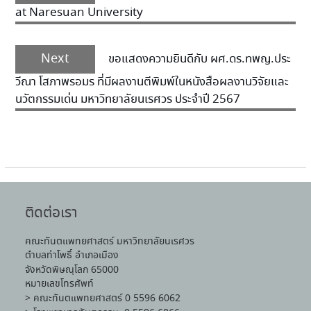
at Naresuan University
Next
ขอแสดงความยินดีกับ ผศ.ดร.ทพญ.ประ
วีณา โสภาพรอมร ที่มีผลงานตีพิมพ์ในหนังสือผลงานวิจัยและ
นวัตกรรมเด่น มหาวิทยาลัยนเรศวร ประจำปี 2567
ติดต่อเรา
คณะทันตแพทยศาสตร์ มหาวิทยาลัยนเรศวร
ตำบลท่าโพธิ์ อำเภอเมือง
จังหวัดพิษณุโลก 65000
หมายเลขโทรศัพท์
> คณะทันตแพทยศาสตร์ 0 5596 6062