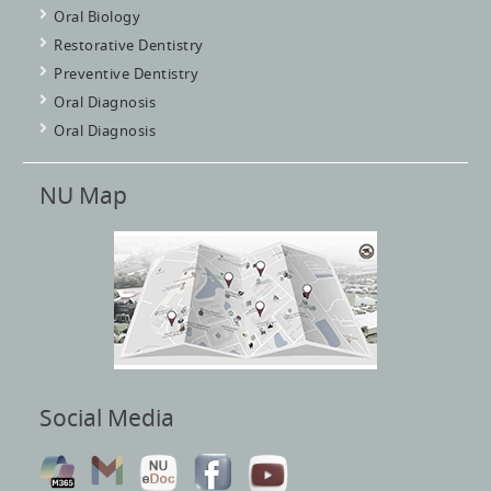
Oral Biology
Restorative Dentistry
Preventive Dentistry
Oral Diagnosis
Oral Diagnosis
NU Map
Social Media