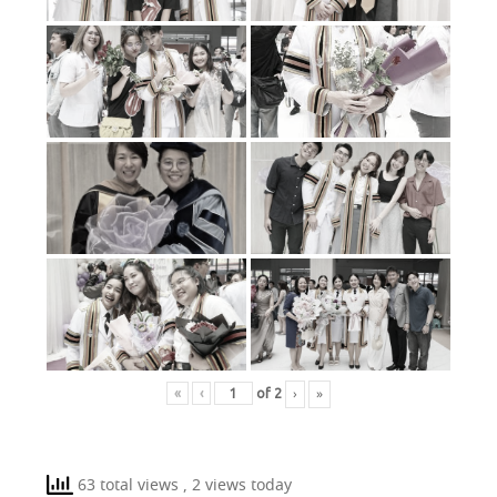
›
»
«
‹
of
2
63 total views
, 2 views today