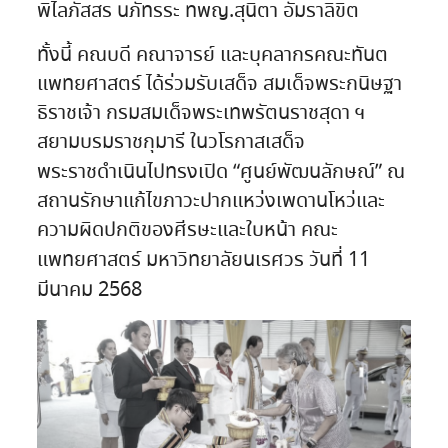
พิไลภัสสร นภัทรระ ทพญ.สุนิตา อัมราลิขิต
ทั้งนี้ คณบดี คณาจารย์ และบุคลากรคณะทันต
แพทยศาสตร์ ได้ร่วมรับเสด็จ สมเด็จพระกนิษฐา
ธิราชเจ้า กรมสมเด็จพระเทพรัตนราชสุดา ฯ
สยามบรมราชกุมารี ในวโรกาสเสด็จ
พระราชดำเนินไปทรงเปิด “ศูนย์พัฒนลักษณ์” ณ
สถานรักษาแก้ไขภาวะปากแหว่งเพดานโหว่และ
ความผิดปกติของศีรษะและใบหน้า คณะ
แพทยศาสตร์ มหาวิทยาลัยนเรศวร วันที่ 11
มีนาคม 2568