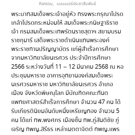
กิจกรรม
,
แบนเนอร์ประชาสัมพันธ์
พระบาทสมเด็จพระเจ้าอยู่หัว ทรงพระกรุณาโปรด
เกล้าโปรดกระหม่อมให้ สมเด็จพระกนิษฐาธิราช
เจ้า กรมสมเด็จพระเทพรัตนราชสุดาฯ สยามบรม
ราชกุมารี เสด็จพระราชดำเนินแทนพระองค์
พระราชทานปริญญาบัตร แก่ผู้สำเร็จการศึกษา
จากมหาวิทยาลัยนเรศวร ประจำปีการศึกษา
2566 ระหว่างวันที่ 11 – 12 มีนาคม 2568 ณ หอ
ประชุมมหาราช อาคารอุทยานองค์สมเด็จพระ
นเรศวรมหาราช มหาวิทยาลัยนเรศวร อำเภอ
เมือง จังหวัดพิษณุโลก มีบัณฑิตคณะทันต
แพทยศาสตร์สำเร็จการศึกษา จำนวน 47 คน ได้
รับเกียรตินิยมอันดับหนึ่งเหรียญทอง จำนวน 5
คน ได้แก่ ทพ.พงศกร เมืองชื่น ทพ.ภู่สันติชัย ภู่
เจริญ ทพญ.สิรีธร เหล่าเมตตาจิตต์ ทพญ.แพร