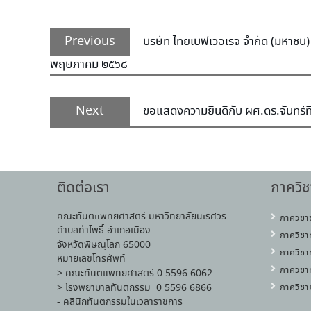
Previous
บริษัท ไทยเบฟเวอเรจ จำกัด (มหาช
พฤษภาคม ๒๕๖๘
Next
ขอแสดงความยินดีกับ ผศ.ดร.จันทร์ท
ติดต่อเรา
ภาควิช
คณะทันตแพทยศาสตร์ มหาวิทยาลัยนเรศวร
ภาควิชา
ตำบลท่าโพธิ์ อำเภอเมือง
ภาควิชา
จังหวัดพิษณุโลก 65000
ภาควิชา
หมายเลขโทรศัพท์
ภาควิชา
> คณะทันตแพทยศาสตร์ 0 5596 6062
> โรงพยาบาลทันตกรรม 0 5596 6866
ภาควิชา
- คลินิกทันตกรรมในเวลาราชการ