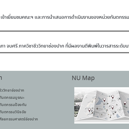
น) เข้าเยี่ยมชมคณะฯ และการนำเสนอการดำเนินงานของหน่วยทันตกรร
ิภา จบศรี ภาควิชาชีววิทยาช่องปาก ที่มีผลงานตีพิมพ์ในวารสารระดั
า
NU Map
ชีววิทยาช่องปาก
ทันตกรรมบูรณะ
ทันตกรรมป้องกัน
ทันตกรรมวินิจฉัย
ศัลยกรรมศาสตร์ช่องปาก