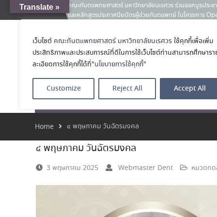
คณะทันตแพทยศาสตร์ มหาวิทยาลัยนเรศวร ร่วมออกบูธประชา
Translate »
News:
และหลักสูตรประกาศนียบัตรผู้ช่วยทันตแพทย์ ในโครงการ 
เคลียร์ตัวตน ค้นหาตัวเอง
ขอแสดงความยินดีกับ รศ.ทพญ.รัชวรรณ ตัณศลารักษ์ อาจารย์
เว็บไซต์
คณะทันตแพทยศาสตร์ มหาวิทยาลัยนเรศวร
ใช้คุกกี้เพื่อเพิ่ม
คณะทันตแพทย
ทันตกรรมจัดฟัน ในโอกาสได้รับตำแหน่ง เลขาธิการสมาคมทัน
ประสิทธิภาพและประสบการณ์ที่ดีในการใช้เว็บไซต์ท่านสามารถศึกษารา
2569–2571
โรงเรียนทันตแพ
ประมวลภาพบรรยากาศกิจกรรม Dent Connect Board Game Café
ละเอียดการใช้คุกกี้ได้ที่"
นโยบายการใช้คุกกี้
"
2569 ณ คณะทันแพทยศาสตร์
Customize
Reject All
Accept All
หน้าแรก
เกี่ยวกับ
หลักสูตร
โรงพยาบาลทัน
๔ พฤษภาคม วันฉัตรมงคล
Home
๔ พฤษภาคม วันฉัตรมงคล
3 พฤษภาคม 2025
Webmaster Dent
หมวดทดส