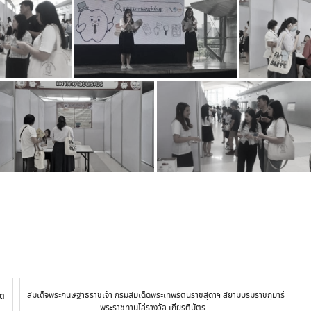
สมเด็จพระกนิษฐาธิราชเจ้า กรมสมเด็ดพระเทพรัตนราชสุดาฯ สยามบรมราชกุมารี
นต
พระราชทานโล่รางวัล เกียรติบัตร...