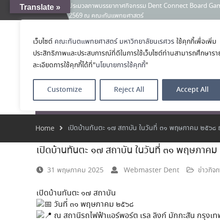
คณะทันตแพทยศาสตร์ มหาวิทยาลัยนเรศวร ร่วมออกบูธประชา
Translate »
News:
และหลักสูตรประกาศนียบัตรผู้ช่วยทันตแพทย์ ในโครงการ 
เคลียร์ตัวตน ค้นหาตัวเอง
ประกาศคณะทันตแพทยศาสตร์ มหาวิทยาลัยนเรศวร เรื่อง ผู้ผ่
เว็บไซต์
คณะทันตแพทยศาสตร์ มหาวิทยาลัยนเรศวร
ใช้คุกกี้เพื่อเพิ่ม
คณะทันตแพทย
(เงินรายได้) ตำแหน่ง ผู้ปฏิบัติงานทันตกรรม
ประสิทธิภาพและประสบการณ์ที่ดีในการใช้เว็บไซต์ท่านสามารถศึกษารา
โรงเรียนทันตแพ
ละเอียดการใช้คุกกี้ได้ที่"
นโยบายการใช้คุกกี้
"
Customize
Reject All
Accept All
หน้าแรก
เกี่ยวกับ
หลักสูตร
โรงพยาบาลทัน
เปิดบ้านทันตะ ๑๗ สถาบัน ในวันที่ ๓๑ พฤษภาคม ๒๕๖๘ ณ
Home
เปิดบ้านทันตะ ๑๗ สถาบัน ในวันที่ ๓๑ พฤษภาคม
31 พฤษภาคม 2025
Webmaster Dent
ข่าวกิจก
เปิดบ้านทันตะ ๑๗ สถาบัน
วันที่ ๓๑ พฤษภาคม ๒๕๖๘
ณ สถานีรถไฟฟ้าแอร์พอร์ต เรล ลิงก์ มักกะสัน กรุงเ