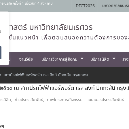
สัมพันธ์ หลักสูตรทันตแพทยศาสตรบัณฑิต
มหาวิทยาลัยนเร
DFCT2026
Open House 2026 กิจกรรม NU Explore:
านการสอบแข่งขันเข้าเป็นพนักงานราชการ
ศาสตร์ มหาวิทยาลัยนเรศวร
ย
ทย์ชั้นแนวหน้า เพื่อตอบสนองความต้องการของ
ตกรรม
งานวิจัย
บริการวิชาการสู่สังคม
บริการนิสิต
ราง
 สถานีรถไฟฟ้าแอร์พอร์ต เรล ลิงก์ มักกะสัน กรุงเทพฯ
 ๒๕๖๘ ณ สถานีรถไฟฟ้าแอร์พอร์ต เรล ลิงก์ มักกะสัน กรุง
ารนิสิต
,
ข่าวประชาสัมพันธ์
,
ภาพโครงการ/กิจกรรม
,
แบนเนอร์ประชาสัมพันธ์
ทพฯ