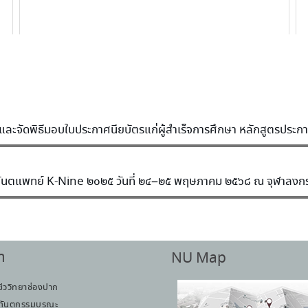
ะจัดพิธีมอบใบประกาศนียบัตรแก่ผู้สำเร็จการศึกษา หลักสูตรประกาศน
ษาทันตแพทย์ K-Nine ๒๐๒๕ วันที่ ๒๔–๒๕ พฤษภาคม ๒๕๖๘ ณ จุฬาลงก
า
NU Map
ชีววิทยาช่องปาก
ทันตกรรมบูรณะ