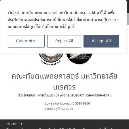
Translate »
เว็บไซต์
คณะทันตแพทยศาสตร์ มหาวิทยาลัยนเรศวร
ใช้คุกกี้เพื่อเพิ่ม
คณะทันตแพทยศาสตร์
News:
ประสิทธิภาพและประสบการณ์ที่ดีในการใช้เว็บไซต์ท่านสามารถศึกษาราย
มหาวิทยาลัยนเรศวร ร่วมออกบูธ
ละเอียดการใช้คุกกี้ได้ที่"
นโยบายการใช้คุกกี้
"
ประชาสัมพันธ์ หลักสูตรทันตแพทย
ศาสตรบัณฑิต และหลักสูตร
ประกาศนียบัตรผู้ช่วยทันตแพทย์
Customize
Reject All
Accept All
ในโครงการ Open House 2026
กิจกรรม NU Explore: เคลียร์ตัว
ตน ค้นหาตัวเอง
ประกาศคณะทันตแพทยศาสตร์
มหาวิทยาลัยนเรศวร เรื่อง ผู้ผ่าน
การสอบแข่งขันเข้าเป็นพนักงาน
คณะทันตแพทยศาสตร์ มหาวิทยาลัย
ราชการ (เงินรายได้) ตำแหน่ง ผู้
ปฏิบัติงานทันตกรรม
นเรศวร
ประมวลภาพบรรยากาศกิจกรรม
Dent Connect Board Game
โรงเรียนทันตแพทย์ชั้นแนวหน้า เพื่อตอบสนองความต้องการของสังคม
Café ครั้งที่ 1 เมื่อวันที่ 4 สิงหาคม
โรงพยาบาลทันตกรรม 0 5596 6866
2569 ณ คณะทันแพทยศาสตร์
dentistry@nu.ac.th
Home