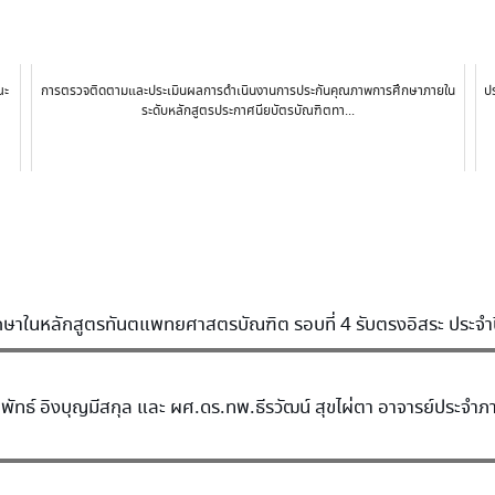
ณะ
การตรวจติดตามและประเมินผลการดำเนินงานการประกันคุณภาพการศึกษาภายใน
ป
ระดับหลักสูตรประกาศนียบัตรบัณฑิตทา...
าศึกษาในหลักสูตรทันตแพทยศาสตรบัณฑิต รอบที่ 4 รับตรงอิสระ ประจ
ธ์ อิงบุญมีสกุล และ ผศ.ดร.ทพ.ธีรวัฒน์ สุขไผ่ตา อาจารย์ประจำภา