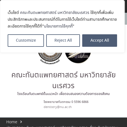
Translate »
เว็บไซต์
คณะทันตแพทยศาสตร์ มหาวิทยาลัยนเรศวร
ใช้คุกกี้เพื่อเพิ่ม
ขอแสดงความยินดีกับ รศ.ทพญ.รัช
News:
ประสิทธิภาพและประสบการณ์ที่ดีในการใช้เว็บไซต์ท่านสามารถศึกษาราย
วรรณ ตัณศลารักษ์ อาจารย์ประจำ
ละเอียดการใช้คุกกี้ได้ที่"
นโยบายการใช้คุกกี้
"
ภาควิชาทันตกรรมป้องกัน สาขาวิชา
ทันตกรรมจัดฟัน ในโอกาสได้รับ
ตำแหน่ง เลขาธิการสมาคม
Customize
Reject All
Accept All
ทันตแพทย์จัดฟันแห่ง
ประเทศไทย วาระ พ.ศ. 2569–2571
ประมวลภาพบรรยากาศกิจกรรม
Dent Connect Board Game
Café ครั้งที่ 1 เมื่อวันที่ 4 สิงหาคม
2569 ณ คณะทันแพทยศาสตร์
คณะทันตแพทยศาสตร์ มหาวิทยาลัย
คณะทันตแพทยศาสตร์
มหาวิทยาลัยนเรศวร ร่วมออกบูธ
นเรศวร
ประชาสัมพันธ์ หลักสูตรทันตแพทย
ศาสตรบัณฑิต และหลักสูตร
โรงเรียนทันตแพทย์ชั้นแนวหน้า เพื่อตอบสนองความต้องการของสังคม
ประกาศนียบัตรผู้ช่วยทันตแพทย์
โรงพยาบาลทันตกรรม 0 5596 6866
ในโครงการ Open House 2026
dentistry@nu.ac.th
กิจกรรม NU Explore: เคลียร์ตัว
ตน ค้นหาตัวเอง
Home