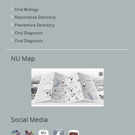
Oral Biology
Restorative Dentistry
Preventive Dentistry
Oral Diagnosis
Oral Diagnosis
NU Map
Social Media