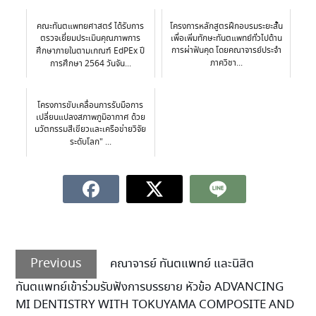
คณะทันตแพทยศาสตร์ ได้รับการ
โครงการหลักสูตรฝึกอบรมระยะสั้น
ตรวจเยี่ยมประเมินคุณภาพการ
เพื่อเพิ่มทักษะทันตแพทย์ทั่วไปด้าน
การผ่าฟันคุด โดยคณาจารย์ประจำ
ศึกษาภายในตามเกณฑ์ EdPEx ปี
ภาควิชา...
การศึกษา 2564 วันจัน...
โครงการขับเคลื่อนการรับมือการ
เปลี่ยนแปลงสภาพภูมิอากาศ ด้วย
นวัตกรรมสีเขียวและเครือข่ายวิจัย
ระดับโลก" ...
Previous
คณาจารย์ ทันตแพทย์ และนิสิต
ทันตแพทย์เข้าร่วมรับฟังการบรรยาย หัวข้อ ADVANCING
MI DENTISTRY WITH TOKUYAMA COMPOSITE AND