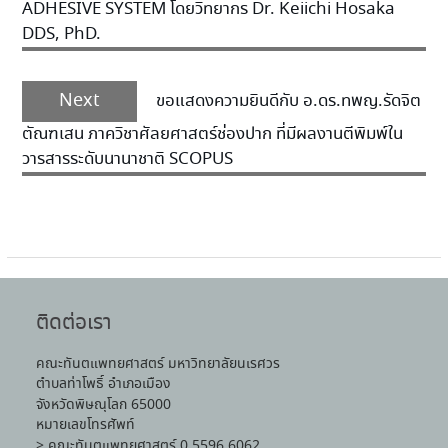
ADHESIVE SYSTEM โดยวิทยากร Dr. Keiichi Hosaka
DDS, PhD.
Next
ขอแสดงความยินดีกับ อ.ดร.ทพญ.รัดจิต
ตัณฑเสน ภาควิชาศัลยศาสตร์ช่องปาก ที่มีผลงานตีพิมพ์ใน
วารสารระดับนานาชาติ SCOPUS
ติดต่อเรา
คณะทันตแพทยศาสตร์ มหาวิทยาลัยนเรศวร
ตำบลท่าโพธิ์ อำเภอเมือง
จังหวัดพิษณุโลก 65000
หมายเลขโทรศัพท์
> คณะทันตแพทยศาสตร์ 0 5596 6062