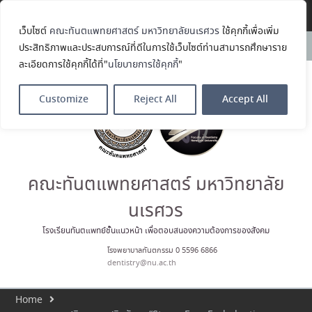
Translate »
เว็บไซต์
คณะทันตแพทยศาสตร์ มหาวิทยาลัยนเรศวร
ใช้คุกกี้เพื่อเพิ่ม
คณะทันตแพทยศาสตร์
News:
ประสิทธิภาพและประสบการณ์ที่ดีในการใช้เว็บไซต์ท่านสามารถศึกษาราย
มหาวิทยาลัยนเรศวร ร่วมออกบูธ
ละเอียดการใช้คุกกี้ได้ที่"
นโยบายการใช้คุกกี้
"
ประชาสัมพันธ์ หลักสูตรทันตแพทย
ศาสตรบัณฑิต และหลักสูตร
ประกาศนียบัตรผู้ช่วยทันตแพทย์
Customize
Reject All
Accept All
ในโครงการ Open House 2026
กิจกรรม NU Explore: เคลียร์ตัว
ตน ค้นหาตัวเอง
ประกาศคณะทันตแพทยศาสตร์
มหาวิทยาลัยนเรศวร เรื่อง ผู้ผ่าน
การสอบแข่งขันเข้าเป็นพนักงาน
คณะทันตแพทยศาสตร์ มหาวิทยาลัย
ราชการ (เงินรายได้) ตำแหน่ง ผู้
ปฏิบัติงานทันตกรรม
นเรศวร
ประมวลภาพบรรยากาศกิจกรรม
Dent Connect Board Game
โรงเรียนทันตแพทย์ชั้นแนวหน้า เพื่อตอบสนองความต้องการของสังคม
Café ครั้งที่ 1 เมื่อวันที่ 4 สิงหาคม
โรงพยาบาลทันตกรรม 0 5596 6866
2569 ณ คณะทันแพทยศาสตร์
dentistry@nu.ac.th
Home