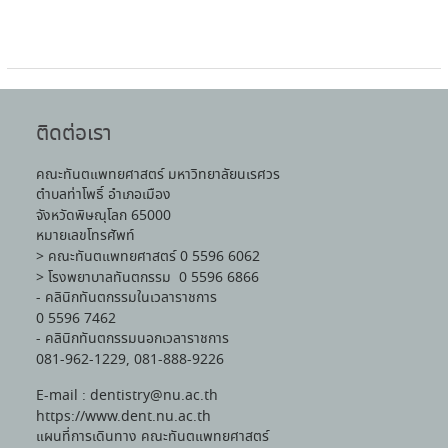
ติดต่อเรา
คณะทันตแพทยศาสตร์ มหาวิทยาลัยนเรศวร
ตำบลท่าโพธิ์ อำเภอเมือง
จังหวัดพิษณุโลก 65000
หมายเลขโทรศัพท์
> คณะทันตแพทยศาสตร์ 0 5596 6062
> โรงพยาบาลทันตกรรม 0 5596 6866
- คลินิกทันตกรรมในเวลาราชการ
0 5596 7462
- คลินิกทันตกรรมนอกเวลาราชการ
081-962-1229, 081-888-9226
E-mail : dentistry@nu.ac.th
https://www.dent.nu.ac.th
แผนที่การเดินทาง คณะทันตแพทยศาสตร์