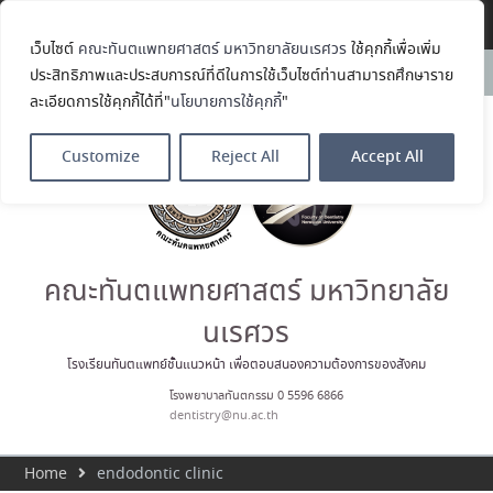
Translate »
เว็บไซต์
คณะทันตแพทยศาสตร์ มหาวิทยาลัยนเรศวร
ใช้คุกกี้เพื่อเพิ่ม
ประกาศคณะทันตแพทยศาสตร์
News:
ประสิทธิภาพและประสบการณ์ที่ดีในการใช้เว็บไซต์ท่านสามารถศึกษาราย
มหาวิทยาลัยนเรศวร เรื่อง ผู้ผ่าน
ละเอียดการใช้คุกกี้ได้ที่"
นโยบายการใช้คุกกี้
"
การสอบแข่งขันเข้าเป็นลูกจ้าง
ชั่วคราวรายวัน ตำแหน่ง พนักงาน
ทั่วไป
Customize
Reject All
Accept All
คณะทันตแพทยศาสตร์
มหาวิทยาลัยนเรศวร ร่วมออกบูธ
ประชาสัมพันธ์ หลักสูตรทันตแพทย
ศาสตรบัณฑิต และหลักสูตร
ประกาศนียบัตรผู้ช่วยทันตแพทย์
ในโครงการ Open House 2026
คณะทันตแพทยศาสตร์ มหาวิทยาลัย
กิจกรรม NU Explore: เคลียร์ตัว
ตน ค้นหาตัวเอง
นเรศวร
ขอแสดงความยินดีกับ รศ.ทพญ.รัช
วรรณ ตัณศลารักษ์ อาจารย์ประจำ
โรงเรียนทันตแพทย์ชั้นแนวหน้า เพื่อตอบสนองความต้องการของสังคม
ภาควิชาทันตกรรมป้องกัน สาขาวิชา
โรงพยาบาลทันตกรรม 0 5596 6866
ทันตกรรมจัดฟัน ในโอกาสได้รับ
dentistry@nu.ac.th
ตำแหน่ง เลขาธิการสมาคม
ทันตแพทย์จัดฟันแห่ง
ประเทศไทย วาระ พ.ศ. 2569–2571
Home
endodontic clinic