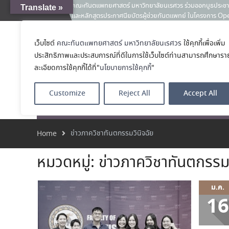
คณะทันตแพทยศาสตร์ มหาวิทยาลัยนเรศวร ร่วมออกบูธประชา
Translate »
News:
และหลักสูตรประกาศนียบัตรผู้ช่วยทันตแพทย์ ในโครงการ 
เคลียร์ตัวตน ค้นหาตัวเอง
ขอแสดงความยินดีกับ รศ.ทพญ.รัชวรรณ ตัณศลารักษ์ อาจารย์
เว็บไซต์
คณะทันตแพทยศาสตร์ มหาวิทยาลัยนเรศวร
ใช้คุกกี้เพื่อเพิ่ม
คณะทันตแพทย
ทันตกรรมจัดฟัน ในโอกาสได้รับตำแหน่ง เลขาธิการสมาคมทัน
ประสิทธิภาพและประสบการณ์ที่ดีในการใช้เว็บไซต์ท่านสามารถศึกษารา
2569–2571
โรงเรียนทันตแพ
ประมวลภาพบรรยากาศกิจกรรม Dent Connect Board Game Café
ละเอียดการใช้คุกกี้ได้ที่"
นโยบายการใช้คุกกี้
"
2569 ณ คณะทันแพทยศาสตร์
Customize
Reject All
Accept All
หน้าแรก
เกี่ยวกับ
หลักสูตร
โรงพยาบาลทัน
ข่าวภาควิชาทันตกรรมวินิจฉัย
Home
หมวดหมู่:
ข่าวภาควิชาทันตกรรมว
ม.ค.
16