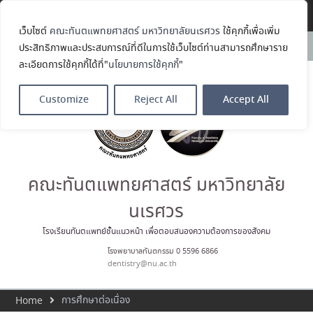
Translate »
เว็บไซต์
คณะทันตแพทยศาสตร์ มหาวิทยาลัยนเรศวร
ใช้คุกกี้เพื่อเพิ่ม
คณะทันตแพทยศาสตร์
News:
ประสิทธิภาพและประสบการณ์ที่ดีในการใช้เว็บไซต์ท่านสามารถศึกษาราย
มหาวิทยาลัยนเรศวร ร่วมออกบูธ
ละเอียดการใช้คุกกี้ได้ที่"
นโยบายการใช้คุกกี้
"
ประชาสัมพันธ์ หลักสูตรทันตแพทย
ศาสตรบัณฑิต และหลักสูตร
ประกาศนียบัตรผู้ช่วยทันตแพทย์
Customize
Reject All
Accept All
ในโครงการ Open House 2026
กิจกรรม NU Explore: เคลียร์ตัว
ตน ค้นหาตัวเอง
ประกาศคณะทันตแพทยศาสตร์
มหาวิทยาลัยนเรศวร เรื่อง ผู้ผ่าน
การสอบแข่งขันเข้าเป็นพนักงาน
คณะทันตแพทยศาสตร์ มหาวิทยาลัย
ราชการ (เงินรายได้) ตำแหน่ง ผู้
ปฏิบัติงานทันตกรรม
นเรศวร
ประมวลภาพบรรยากาศกิจกรรม
Dent Connect Board Game
โรงเรียนทันตแพทย์ชั้นแนวหน้า เพื่อตอบสนองความต้องการของสังคม
Café ครั้งที่ 1 เมื่อวันที่ 4 สิงหาคม
โรงพยาบาลทันตกรรม 0 5596 6866
2569 ณ คณะทันแพทยศาสตร์
dentistry@nu.ac.th
การศึกษาต่อเนื่อง
Home